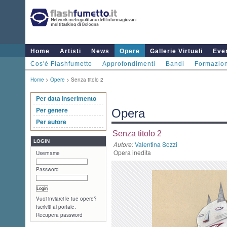
Home
Artisti
News
Opere
Gallerie Virtuali
Even
Cos'è Flashfumetto
Approfondimenti
Bandi
Formazio
Home
>
Opere
> Senza titolo 2
Per data inserimento
Per genere
Opera
Per autore
Senza titolo 2
LOGIN
Autore:
Valentina Sozzi
Opera inedita
Username
Password
Vuoi inviarci le tue opere?
Iscriviti al portale.
Recupera password