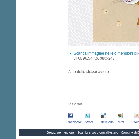
Scarica immagine nelle dimensioni ori
JPG, 96.54 Kb, 380x247
Altre dello stesso autore:
share this
facebook
twitter
delicious
buzz
okn
Servizi per i giovani - Scambi e soggiorni all'estero - Comune 