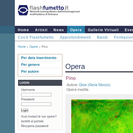
Home
Artisti
News
Opere
Gallerie Virtuali
Even
Cos'è Flashfumetto
Approfondimenti
Bandi
Formazio
Home
>
Opere
> Pino
Per data inserimento
Per genere
Opera
Per autore
Pino
LOGIN
Autore:
Gioe (Gioia Stocco)
Opera inedita
Username
Password
Vuoi inviarci le tue opere?
Iscriviti al portale.
Recupera password