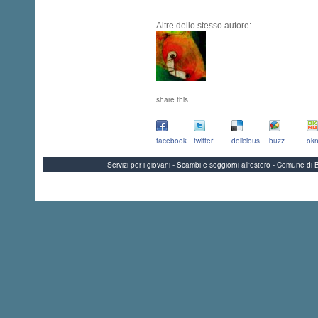
Altre dello stesso autore:
share this
facebook
twitter
delicious
buzz
okn
Servizi per i giovani - Scambi e soggiorni all'estero - Comune 