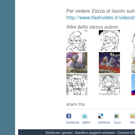
Per vedere Zazza al lavoro sull
http://www.flashvideo.it/vide
Altre dello stesso autore:
share this
facebook
twitter
delicious
buzz
okn
Servizi per i giovani - Scambi e soggiorni all'estero - Comune 