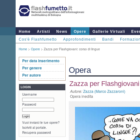
Home
Artisti
News
Opere
Gallerie Virtuali
Even
Cos'è Flashfumetto
Approfondimenti
Bandi
Formazio
Home
>
Opere
> Zazza per Flashgiovani: corso di lingue
Per data inserimento
Per genere
Opera
Per autore
Zazza per Flashgiovani:
LOGIN
Autore:
Zazza (Marco Zazzaroni)
Username
Opera inedita
Password
Vuoi inviarci le tue opere?
Iscriviti al portale.
Recupera password