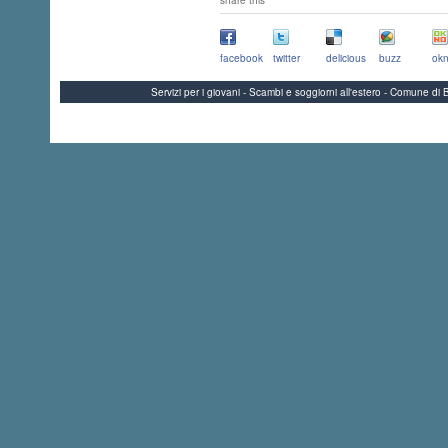
share this
facebook
twitter
delicious
buzz
okn
Servizi per i giovani - Scambi e soggiorni all'estero - Comune 