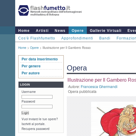
Home
Artisti
News
Opere
Gallerie Virtuali
Even
Cos'è Flashfumetto
Approfondimenti
Bandi
Formazio
Home
>
Opere
> Illustrazione per Il Gambero Rosso
Per data inserimento
Per genere
Opera
Per autore
Illustrazione per Il Gambero Ro
LOGIN
Autore:
Francesca Ghermandi
Opera pubblicata
Username
Password
Vuoi inviarci le tue opere?
Iscriviti al portale.
Recupera password