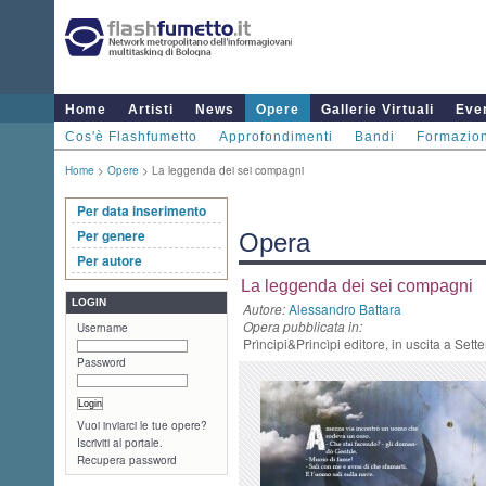
Home
Artisti
News
Opere
Gallerie Virtuali
Even
Cos'è Flashfumetto
Approfondimenti
Bandi
Formazio
Home
>
Opere
> La leggenda dei sei compagni
Per data inserimento
Per genere
Opera
Per autore
La leggenda dei sei compagni
LOGIN
Autore:
Alessandro Battara
Opera pubblicata in:
Username
Prìncipi&Princìpi editore, in uscita a Set
Password
Vuoi inviarci le tue opere?
Iscriviti al portale.
Recupera password