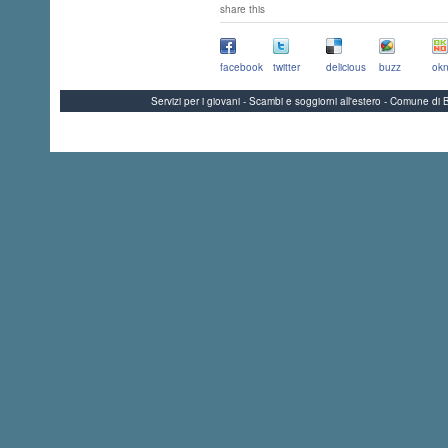
share this
facebook
twitter
delicious
buzz
okn
Servizi per i giovani - Scambi e soggiorni all'estero - Comune 