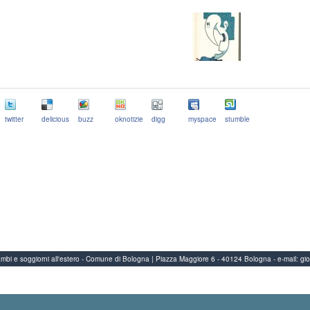
twitter
delicious
buzz
oknotizie
digg
myspace
stumble
Scambi e soggiorni all'estero - Comune di Bologna | Piazza Maggiore 6 - 40124 Bologna
-
e-mail:
gi