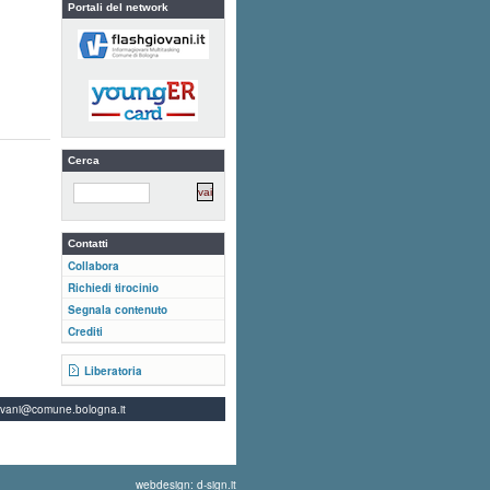
Portali del network
Cerca
Contatti
Collabora
Richiedi tirocinio
Segnala contenuto
Crediti
Liberatoria
ovani@comune.bologna.it
webdesign: d-sign.it