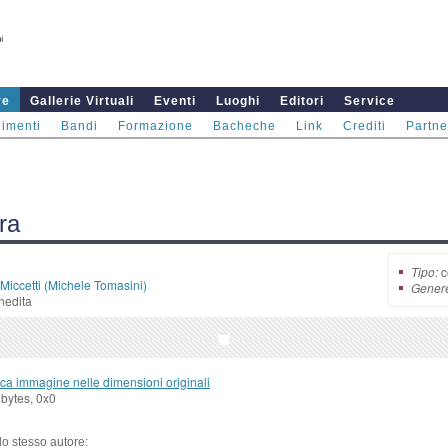
re
Gallerie Virtuali
Eventi
Luoghi
Editori
Service
imenti
Bandi
Formazione
Bacheche
Link
Crediti
Partne
ra
Tipo:
c
Miccetti (Michele Tomasini)
Gener
nedita
ca immagine nelle dimensioni originali
bytes, 0x0
llo stesso autore: