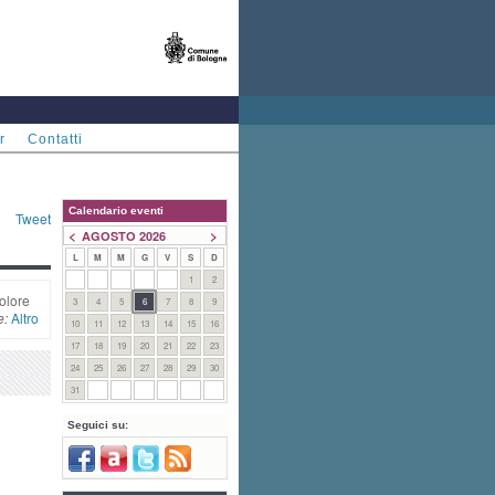
r
Contatti
Calendario eventi
Tweet
<
>
AGOSTO 2026
L
M
M
G
V
S
D
1
2
olore
3
4
5
6
7
8
9
e:
Altro
10
11
12
13
14
15
16
17
18
19
20
21
22
23
24
25
26
27
28
29
30
31
Seguici su: