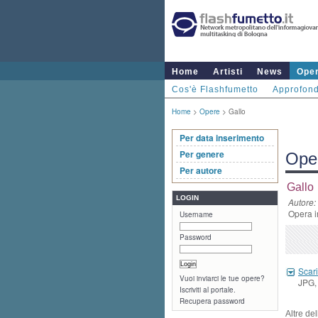
Home
Artisti
News
Ope
Cos'è Flashfumetto
Approfond
Home
>
Opere
> Gallo
Per data inserimento
Per genere
Ope
Per autore
Gallo
LOGIN
Autore:
Opera i
Username
Password
Scari
Vuoi inviarci le tue opere?
JPG, 
Iscriviti al portale.
Recupera password
Altre de