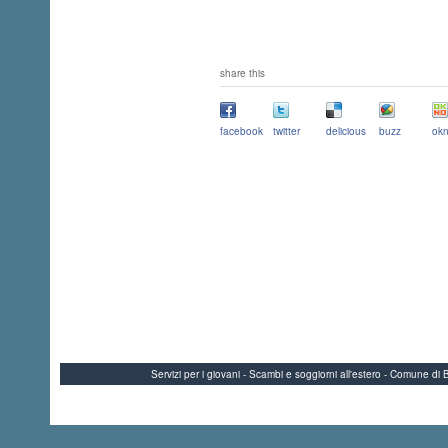
share this
facebook
twitter
delicious
buzz
okn
Servizi per i giovani - Scambi e soggiorni all'estero - Comune 