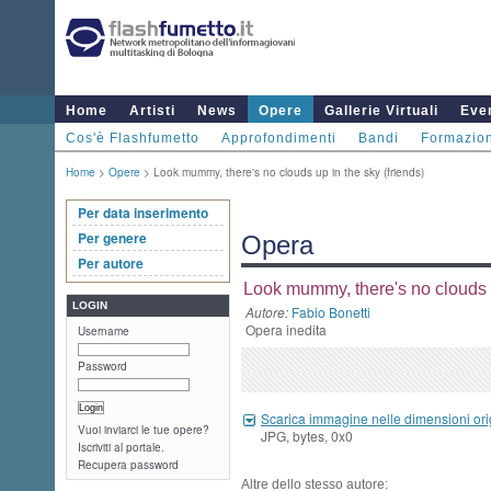
Home
Artisti
News
Opere
Gallerie Virtuali
Even
Cos'è Flashfumetto
Approfondimenti
Bandi
Formazio
Home
>
Opere
> Look mummy, there's no clouds up in the sky (friends)
Per data inserimento
Per genere
Opera
Per autore
Look mummy, there's no clouds u
LOGIN
Autore:
Fabio Bonetti
Opera inedita
Username
Password
Scarica immagine nelle dimensioni ori
Vuoi inviarci le tue opere?
JPG, bytes, 0x0
Iscriviti al portale.
Recupera password
Altre dello stesso autore: