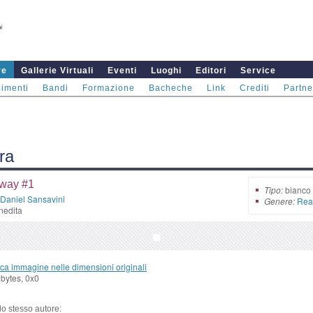
re
Gallerie Virtuali
Eventi
Luoghi
Editori
Service
imenti
Bandi
Formazione
Bacheche
Link
Crediti
Partne
ra
way #1
Tipo:
bianco 
Daniel Sansavini
Genere:
Real
nedita
ca immagine nelle dimensioni originali
bytes, 0x0
llo stesso autore: