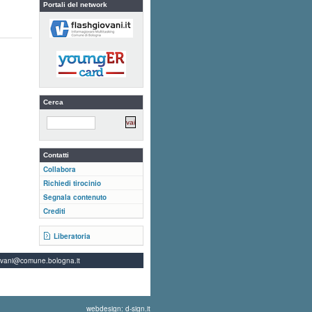
Portali del network
Cerca
Contatti
Collabora
Richiedi tirocinio
Segnala contenuto
Crediti
Liberatoria
ovani@comune.bologna.it
webdesign: d-sign.it