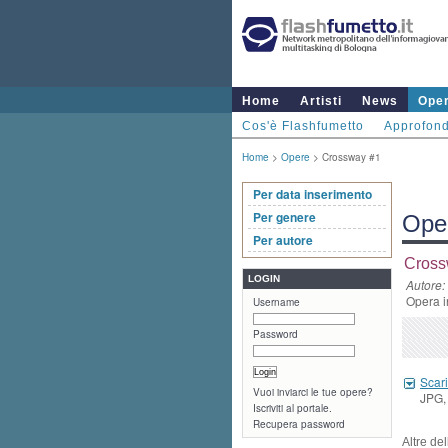
Home
Artisti
News
Ope
Cos'è Flashfumetto
Approfond
Home
>
Opere
> Crossway #1
Per data inserimento
Per genere
Ope
Per autore
Cross
LOGIN
Autore:
Opera i
Username
Password
Scari
Vuoi inviarci le tue opere?
JPG, 
Iscriviti al portale.
Recupera password
Altre de