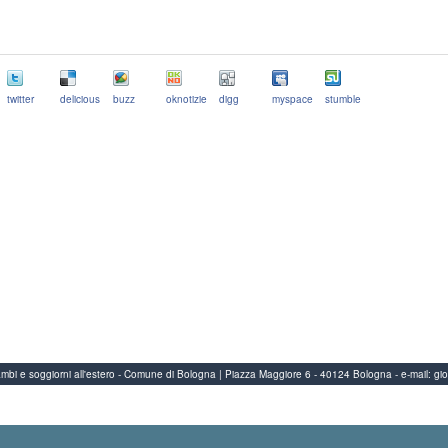
twitter
delicious
buzz
oknotizie
digg
myspace
stumble
Scambi e soggiorni all'estero - Comune di Bologna | Piazza Maggiore 6 - 40124 Bologna
-
e-mail:
gi