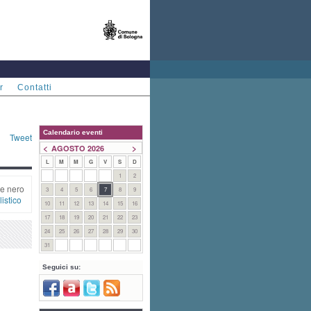
r
Contatti
Calendario eventi
Tweet
<
>
AGOSTO 2026
L
M
M
G
V
S
D
1
2
e nero
3
4
5
6
7
8
9
istico
10
11
12
13
14
15
16
17
18
19
20
21
22
23
24
25
26
27
28
29
30
31
Seguici su: