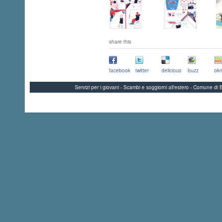
share this
facebook
twitter
delicious
buzz
okn
Servizi per i giovani - Scambi e soggiorni all'estero - Comune 