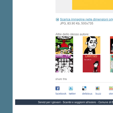
Scarica immagine nelle dimensioni ori
JPG, 83.90 Kb, 500x735
Altre dello stesso autore:
share this
facebook
twitter
delicious
buzz
okn
Servizi per i giovani - Scambi e soggiorni all'estero - Comune 