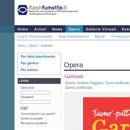
Home
Artisti
News
Opere
Gallerie Virtuali
Even
Cos'è Flashfumetto
Approfondimenti
Bandi
Formazio
Home
>
Opere
> Garibaldi
Per data inserimento
Per genere
Opera
Per autore
Garibaldi
LOGIN
Autore:
Andrea Paggiaro Tuono pettinato
Opera pubblicata
Username
Password
Vuoi inviarci le tue opere?
Iscriviti al portale.
Recupera password