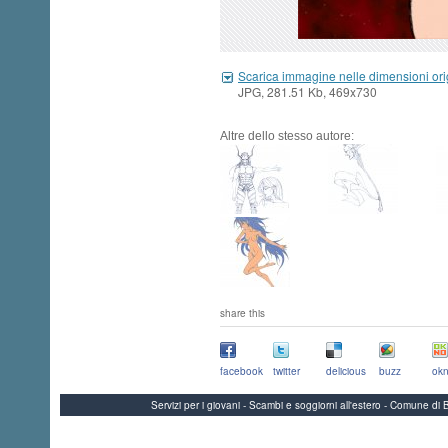
Scarica immagine nelle dimensioni ori
JPG, 281.51 Kb, 469x730
Altre dello stesso autore:
share this
facebook
twitter
delicious
buzz
okn
Servizi per i giovani - Scambi e soggiorni all'estero - Comune 