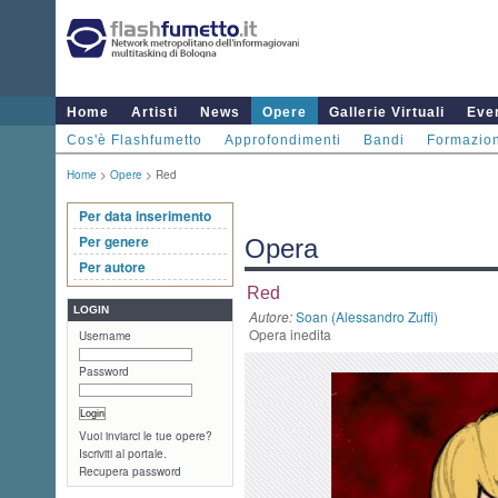
Home
Artisti
News
Opere
Gallerie Virtuali
Even
Cos'è Flashfumetto
Approfondimenti
Bandi
Formazio
Home
>
Opere
> Red
Per data inserimento
Per genere
Opera
Per autore
Red
LOGIN
Autore:
Soan (Alessandro Zuffi)
Opera inedita
Username
Password
Vuoi inviarci le tue opere?
Iscriviti al portale.
Recupera password