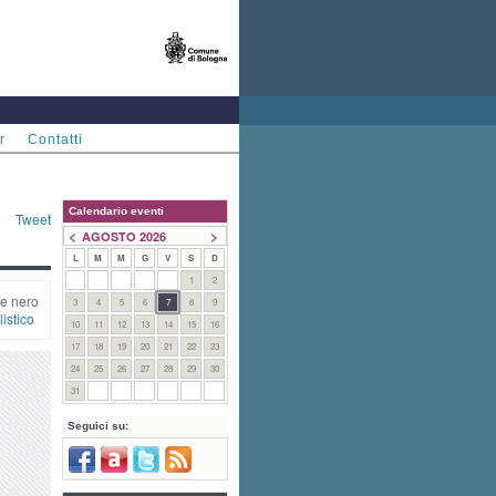
r
Contatti
Calendario eventi
Tweet
<
>
AGOSTO 2026
L
M
M
G
V
S
D
1
2
e nero
3
4
5
6
7
8
9
istico
10
11
12
13
14
15
16
17
18
19
20
21
22
23
24
25
26
27
28
29
30
31
Seguici su: