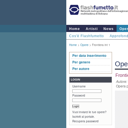
Home
Artisti
News
Ope
Cos'è Flashfumetto
Approfond
Home
>
Opere
> Frontiera int 1
Per data inserimento
Per genere
Ope
Per autore
Fronti
LOGIN
Autore:
Opera p
Username
Password
Vuoi inviarci le tue opere?
Iscriviti al portale.
Recupera password