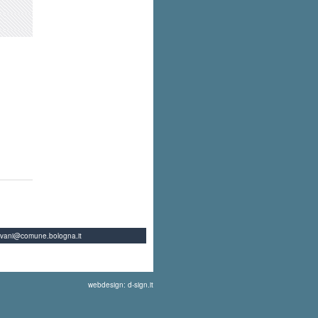
ovani@comune.bologna.it
webdesign: d-sign.it