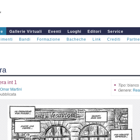
re
Gallerie Virtuali
Eventi
Luoghi
Editori
Service
imenti
Bandi
Formazione
Bacheche
Link
Crediti
Partne
ra
era int 1
Tipo:
bianco 
Omar Martini
Genere:
Real
ubblicata