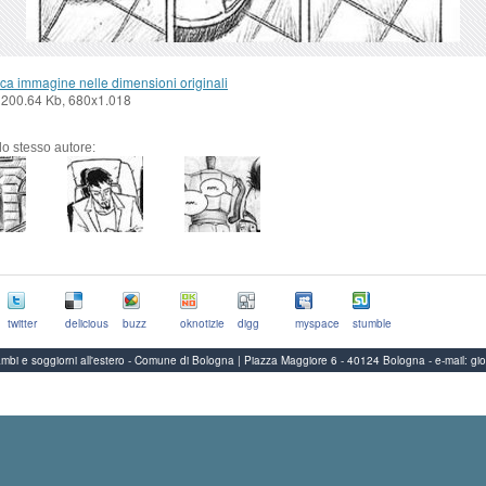
ca immagine nelle dimensioni originali
 200.64 Kb, 680x1.018
llo stesso autore:
twitter
delicious
buzz
oknotizie
digg
myspace
stumble
Scambi e soggiorni all'estero - Comune di Bologna | Piazza Maggiore 6 - 40124 Bologna
-
e-mail:
gi