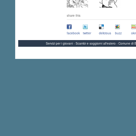
share this
facebook
twitter
delicious
buzz
okn
Servizi per i giovani - Scambi e soggiorni all'estero - Comune 