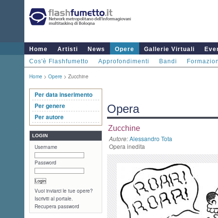
Home
Artisti
News
Opere
Gallerie Virtuali
Even
Cos'è Flashfumetto
Approfondimenti
Bandi
Formazio
Home
>
Opere
> Zucchine
Per data inserimento
Per genere
Opera
Per autore
Zucchine
LOGIN
Autore:
Alessandro Tota
Opera inedita
Username
Password
Vuoi inviarci le tue opere?
Iscriviti al portale.
Recupera password