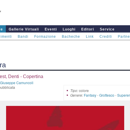
re
Gallerie Virtuali
Eventi
Luoghi
Editori
Service
imenti
Bandi
Formazione
Bacheche
Link
Crediti
Partne
ra
st, Denti - Copertina
Giuseppe Camuncoli
ubblicata
Tipo:
colore
Genere:
Fantasy
-
Grottesco
-
Superer