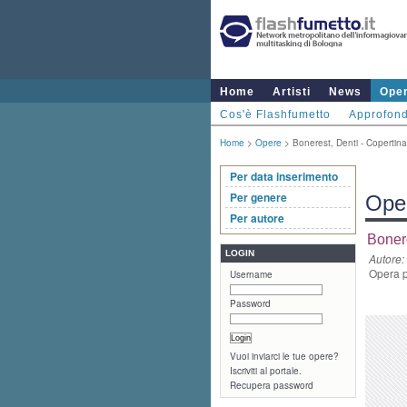
Home
Artisti
News
Ope
Cos'è Flashfumetto
Approfond
Home
>
Opere
> Bonerest, Denti - Copertina
Per data inserimento
Per genere
Ope
Per autore
Bonere
LOGIN
Autore:
Opera p
Username
Password
Vuoi inviarci le tue opere?
Iscriviti al portale.
Recupera password