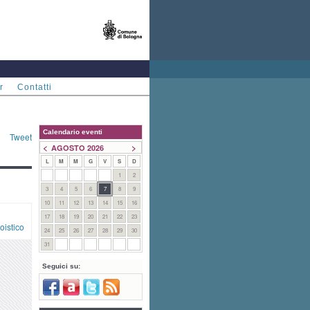
r
Contatti
Calendario eventi
Tweet
<
>
AGOSTO 2026
L
M
M
G
V
S
D
1
2
3
4
5
6
7
8
9
10
11
12
13
14
15
16
17
18
19
20
21
22
23
oistico
24
25
26
27
28
29
30
31
Seguici su: