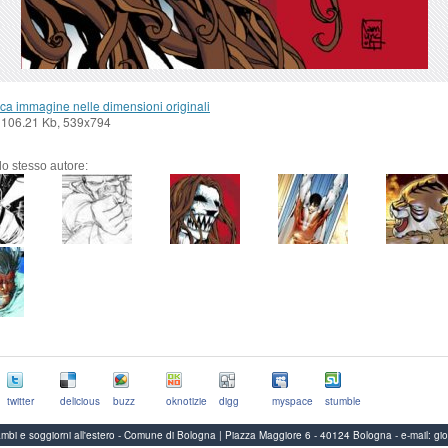
ca immagine nelle dimensioni originali
 106.21 Kb, 539x794
llo stesso autore:
twitter
delicious
buzz
oknotizie
digg
myspace
stumble
Scambi e soggiorni all'estero - Comune di Bologna | Piazza Maggiore 6 - 40124 Bologna
-
e-mail:
gi