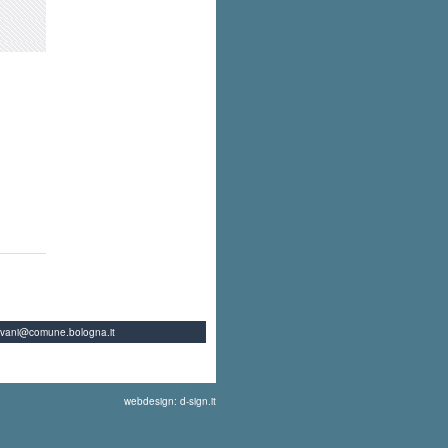
ovani@comune.bologna.it
webdesign: d-sign.it