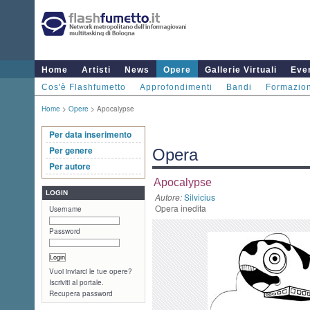
Home
Artisti
News
Opere
Gallerie Virtuali
Even
Cos'è Flashfumetto
Approfondimenti
Bandi
Formazio
Home
>
Opere
> Apocalypse
Per data inserimento
Per genere
Opera
Per autore
Apocalypse
LOGIN
Autore:
Silvicius
Opera inedita
Username
Password
Vuoi inviarci le tue opere?
Iscriviti al portale.
Recupera password