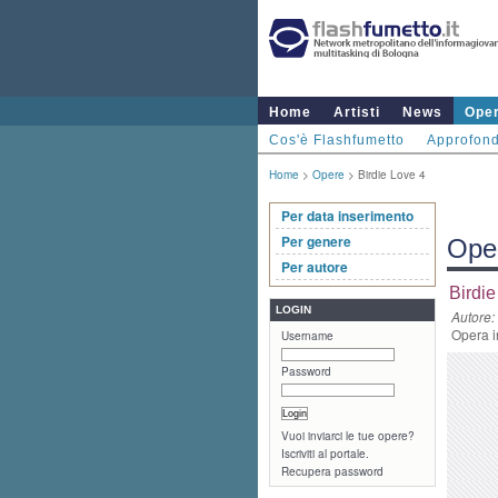
Home
Artisti
News
Ope
Cos'è Flashfumetto
Approfond
Home
>
Opere
> Birdie Love 4
Per data inserimento
Per genere
Ope
Per autore
Birdie
LOGIN
Autore:
Opera i
Username
Password
Vuoi inviarci le tue opere?
Iscriviti al portale.
Recupera password