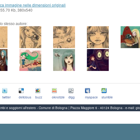
ca immagine nelle dimensioni originali
 55.70 Kb, 380x540
llo stesso autore:
twitter
delicious
buzz
oknotizie
digg
myspace
stumble
Scambi e soggiorni all'estero - Comune di Bologna | Piazza Maggiore 6 - 40124 Bologna
-
e-mail:
gi