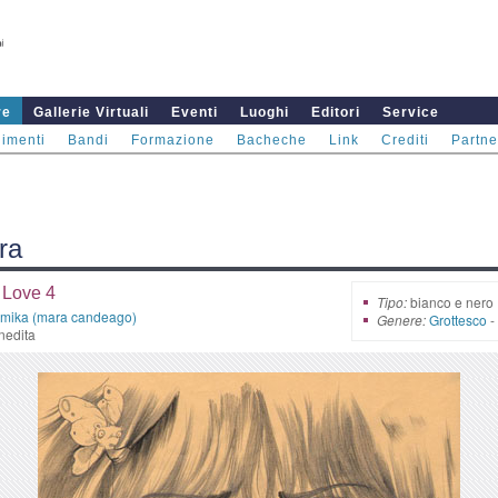
re
Gallerie Virtuali
Eventi
Luoghi
Editori
Service
imenti
Bandi
Formazione
Bacheche
Link
Crediti
Partne
ra
 Love 4
Tipo:
bianco e nero
mika (mara candeago)
Genere:
Grottesco
-
nedita