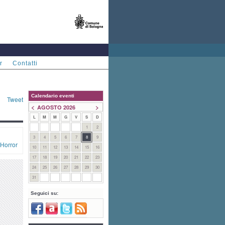
r
Contatti
Calendario eventi
Tweet
<
>
AGOSTO 2026
L
M
M
G
V
S
D
1
2
3
4
5
6
7
8
9
Horror
10
11
12
13
14
15
16
17
18
19
20
21
22
23
24
25
26
27
28
29
30
31
Seguici su: