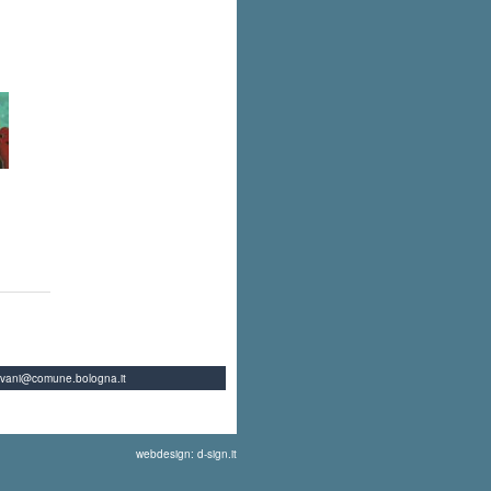
ovani@comune.bologna.it
webdesign: d-sign.it