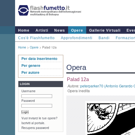
Home
Artisti
News
Opere
Gallerie Virtuali
Even
Cos'è Flashfumetto
Approfondimenti
Bandi
Formazio
Home
>
Opere
> Palad 12a
Per data inserimento
Per genere
Opera
Per autore
Palad 12a
LOGIN
Autore:
peterparker70 (Antonio Gerardo 
Opera inedita
Username
Password
Vuoi inviarci le tue opere?
Iscriviti al portale.
Recupera password