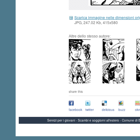
Scarica immagine nelle dimensioni ori
JPG, 247.02 Kb, 415x580
Altre dello stesso autore:
share this
facebook
twitter
delicious
buzz
okn
Servizi per i giovani - Scambi e soggiorni all'estero - Comune 