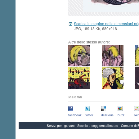
Scarica immagine nelle dimensioni ori
JPG, 189.18 Kb, 680x918
Altre dello stesso autore:
share this
facebook
twitter
delicious
buzz
okn
Servizi per i giovani - Scambi e soggiorni all'estero - Comune 