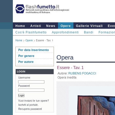
Home
Artisti
News
Opere
Gallerie Virtuali
Even
Cos'è Flashfumetto
Approfondimenti
Bandi
Formazio
Home
>
Opere
> Essere - Tav. 1
Per data inserimento
Per genere
Opera
Per autore
Essere - Tav. 1
LOGIN
Autore:
RUBENS FOGACCI
Opera inedita
Username
Password
Vuoi inviarci le tue opere?
Iscriviti al portale.
Recupera password