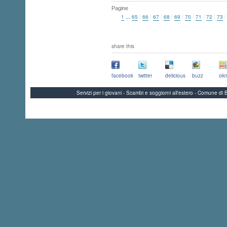
Pagine
...
1
65
/
66
/
67
/
68
/
69
/
70
/
71
/
72
/
73
share this
facebook
twitter
delicious
buzz
okn
Servizi per i giovani - Scambi e soggiorni all'estero - Comune 