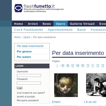
Home
Artisti
News
Opere
Gallerie Virtuali
Even
Cos'è Flashfumetto
Approfondimenti
Bandi
Formazio
Home
>
Opere
> Per data inserimento
Per data inserimento
Per genere
Per data inserimento
Per autore
Pagine
...
1
65
/
66
/
67
/
68
/
69
/
70
/
71
/
72
/
73
LOGIN
Username
Password
Vuoi inviarci le tue opere?
Iscriviti al portale.
Recupera password
Enfant
L'è za not