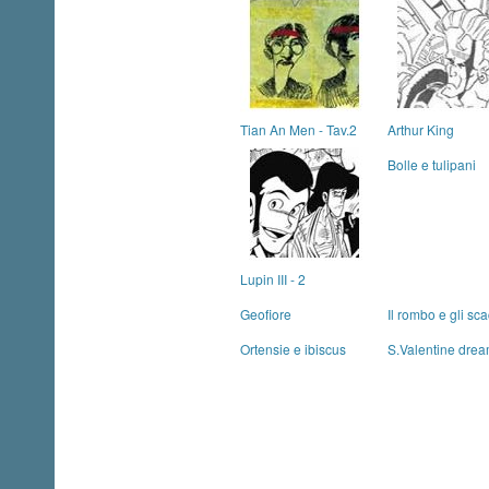
Tian An Men - Tav.2
Arthur King
Bolle e tulipani
Lupin III - 2
Geofiore
Il rombo e gli sc
Ortensie e ibiscus
S.Valentine dre