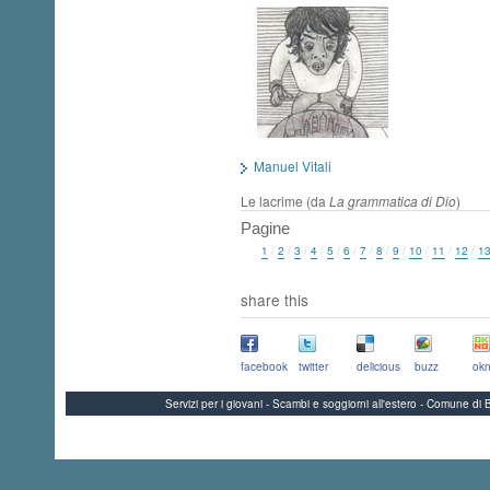
Manuel Vitali
Le lacrime (da
La grammatica di Dio
)
Pagine
1
/
2
/
3
/
4
/
5
/
6
/
7
/
8
/
9
/
10
/
11
/
12
/
1
share this
facebook
twitter
delicious
buzz
okn
Servizi per i giovani - Scambi e soggiorni all'estero - Comune 