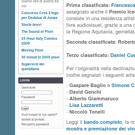
Siamo lieti di averla tra
Prima classificata:
Francesca
noi
assegnato anche il
Premio Ice
Concorso Crea il logo
consiste in una residenza artis
per Dedalus di Jonas
livre audiovisuel, grazie a una
Storie brevi
la Regione Aquitania, gemella
The Sound of Pixel
24 Hour Italy Comics
Seconda classificata: Robert
2009
Moving Pixel
Terzo classificato:
Daniel Cue
30 minuti in 2000 pixel
Supereroi del
Per l’originalità nella declinaz
quotidiano
inoltre segnalati i seguenti artis
LOGIN
-
Gaspare Baglio
e
Simone Co
Username
-
David Genchi
-
Alberto Giammaruco
Password
-
Lisa Lazzaretti
-
Niccolò Tonelli
Vuoi inviarci le tue opere?
Iscriviti al portale.
Leggi il
bando completo
, la n
Recupera password
mostra e
premiazione dei vin