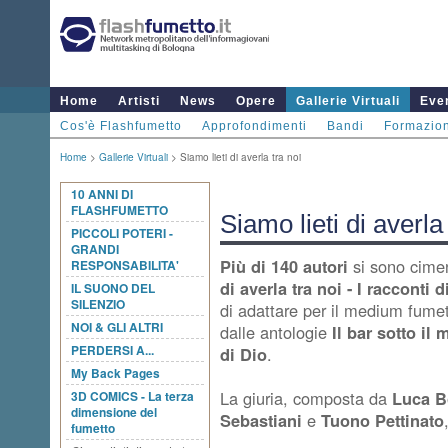
Home
Artisti
News
Opere
Gallerie Virtuali
Even
Cos'è Flashfumetto
Approfondimenti
Bandi
Formazio
Home
>
Gallerie Virtuali
> Siamo lieti di averla tra noi
10 ANNI DI
FLASHFUMETTO
Siamo lieti di averla
PICCOLI POTERI -
GRANDI
Più di 140 autori
si sono cimen
RESPONSABILITA'
di averla tra noi - I racconti 
IL SUONO DEL
SILENZIO
di adattare per il medium fumet
NOI & GLI ALTRI
dalle antologie
Il bar sotto il 
PERDERSI A...
di Dio
.
My Back Pages
La giuria, composta da
Luca B
3D COMICS - La terza
dimensione del
Sebastiani
e
Tuono Pettinato
fumetto