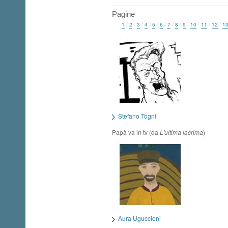
Pagine
1
/
2
/
3
/
4
/
5
/
6
/
7
/
8
/
9
/
10
/
11
/
12
/
1
Stefano Togni
Papà va in tv (da
L'ultima lacrima
)
Aura Uguccioni