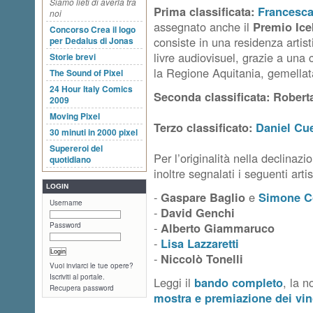
Siamo lieti di averla tra
Prima classificata:
Francesca
noi
assegnato anche il
Premio Ice
Concorso Crea il logo
consiste in una residenza artis
per Dedalus di Jonas
livre audiovisuel, grazie a una
Storie brevi
la Regione Aquitania, gemella
The Sound of Pixel
24 Hour Italy Comics
Seconda classificata: Robert
2009
Moving Pixel
Terzo classificato:
Daniel Cue
30 minuti in 2000 pixel
Supereroi del
Per l’originalità nella declinaz
quotidiano
inoltre segnalati i seguenti artis
LOGIN
-
Gaspare Baglio
e
Simone Co
Username
-
David Genchi
-
Alberto Giammaruco
Password
-
Lisa Lazzaretti
-
Niccolò Tonelli
Vuoi inviarci le tue opere?
Iscriviti al portale.
Leggi il
bando completo
, la n
Recupera password
mostra e
premiazione dei vin