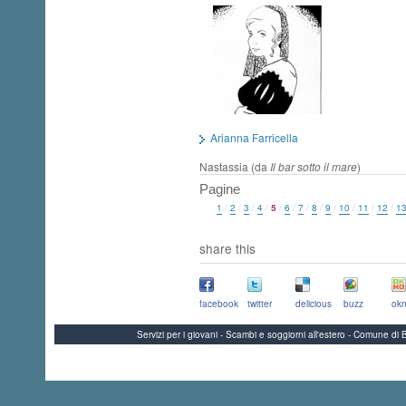
Arianna Farricella
Nastassia (da
Il bar sotto il mare
)
Pagine
1
/
2
/
3
/
4
/
5
/
6
/
7
/
8
/
9
/
10
/
11
/
12
/
1
share this
facebook
twitter
delicious
buzz
okn
Servizi per i giovani - Scambi e soggiorni all'estero - Comune 