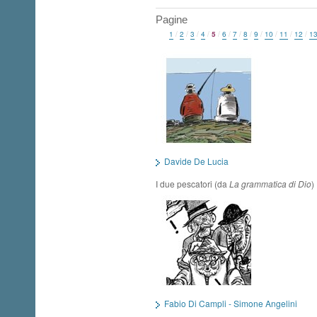
Pagine
1
/
2
/
3
/
4
/
5
/
6
/
7
/
8
/
9
/
10
/
11
/
12
/
1
Davide De Lucia
I due pescatori (da
La grammatica di Dio
)
Fabio Di Campli - Simone Angelini