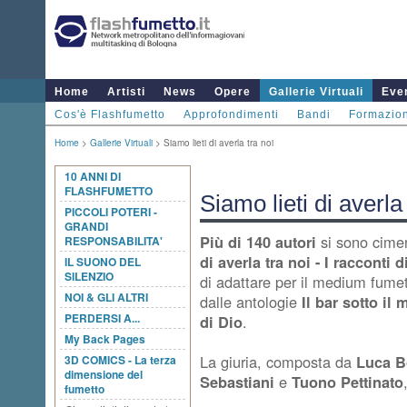
Home
Artisti
News
Opere
Gallerie Virtuali
Even
Cos'è Flashfumetto
Approfondimenti
Bandi
Formazio
Home
>
Gallerie Virtuali
> Siamo lieti di averla tra noi
10 ANNI DI
FLASHFUMETTO
Siamo lieti di averla
PICCOLI POTERI -
GRANDI
Più di 140 autori
si sono cimen
RESPONSABILITA'
di averla tra noi - I racconti 
IL SUONO DEL
SILENZIO
di adattare per il medium fumet
NOI & GLI ALTRI
dalle antologie
Il bar sotto il 
PERDERSI A...
di Dio
.
My Back Pages
La giuria, composta da
Luca B
3D COMICS - La terza
dimensione del
Sebastiani
e
Tuono Pettinato
fumetto