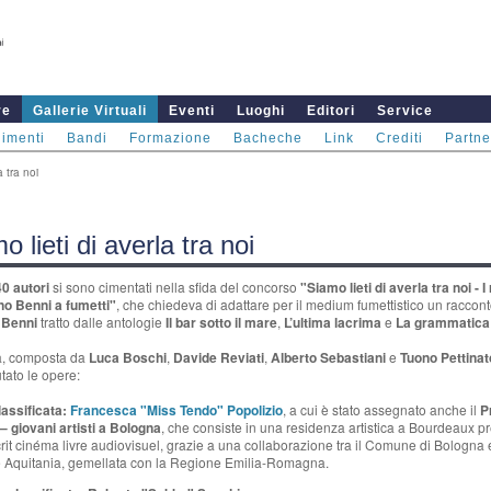
re
Gallerie Virtuali
Eventi
Luoghi
Editori
Service
imenti
Bandi
Formazione
Bacheche
Link
Crediti
Partne
a tra noi
o lieti di averla tra noi
40 autori
si sono cimentati nella sfida del concorso
"Siamo lieti di averla tra noi - I
no Benni a fumetti"
, che chiedeva di adattare per il medium fumettistico un raccont
 Benni
tratto dalle antologie
Il bar sotto il mare
,
L’ultima lacrima
e
La grammatica 
ia, composta da
Luca Boschi
,
Davide Reviati
,
Alberto Sebastiani
e
Tuono Pettinat
utato le opere:
lassificata:
Francesca "Miss Tendo" Popolizio
, a cui è stato assegnato anche il
P
– giovani artisti a Bologna
, che consiste in una residenza artistica a Bourdeaux p
crit cinéma livre audiovisuel, grazie a una collaborazione tra il Comune di Bologna 
 Aquitania, gemellata con la Regione Emilia-Romagna.