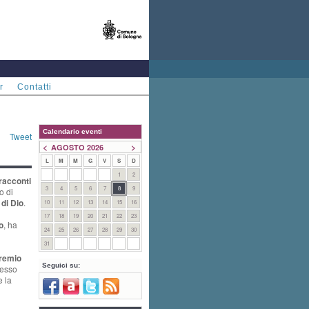
r
Contatti
Calendario eventi
Tweet
<
>
AGOSTO 2026
L
M
M
G
V
S
D
1
2
 racconti
3
4
5
6
7
8
9
o di
di Dio
.
10
11
12
13
14
15
16
17
18
19
20
21
22
23
o
, ha
24
25
26
27
28
29
30
31
remio
Seguici su:
resso
e la