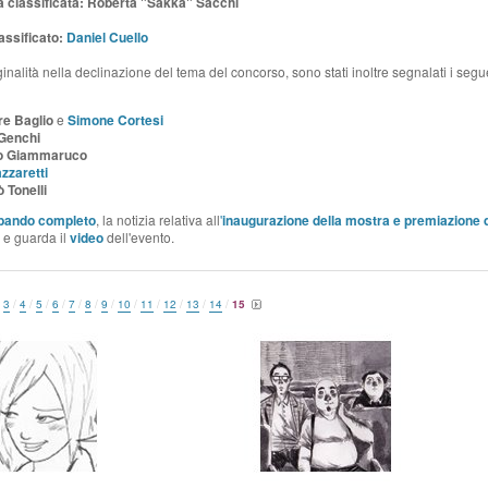
 classificata: Roberta "Sakka" Sacchi
assificato:
Daniel Cuello
iginalità nella declinazione del tema del concorso, sono stati inoltre segnalati i segu
e Baglio
e
Simone Cortesi
Genchi
to Giammaruco
zzaretti
 Tonelli
bando completo
, la notizia relativa all
'
inaugurazione della mostra e
premiazione 
e guarda il
video
dell'evento.
/
3
/
4
/
5
/
6
/
7
/
8
/
9
/
10
/
11
/
12
/
13
/
14
/
15