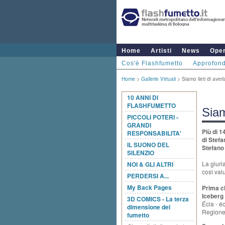
Home
Artisti
News
Ope
Cos'è Flashfumetto
Approfond
Home
>
Gallerie Virtuali
> Siamo lieti di averl
10 ANNI DI
FLASHFUMETTO
Siam
PICCOLI POTERI -
GRANDI
Più di 1
RESPONSABILITA'
di Stefa
IL SUONO DEL
Stefano
SILENZIO
La giur
NOI & GLI ALTRI
così val
PERDERSI A...
My Back Pages
Prima c
Iceberg 
3D COMICS - La terza
Écla - é
dimensione del
Regione
fumetto