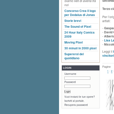
Seconda
Siamo lieti di averla tra
noi
Terzo cl
Concorso Crea il logo
per Dedalus di Jonas
Per l’or
Storie brevi
artisti:
The Sound of Pixel
-
Gaspar
-
David 
24 Hour Italy Comics
-
Alber
2009
-
Lisa La
Moving Pixel
-
Niccolò
30 minuti in 2000 pixel
Leggi il
Supereroi del
vincitori
quotidiano
Pagine
LOGIN
1
/
2
Username
Password
Vuoi inviarci le tue opere?
Iscriviti al portale.
Recupera password