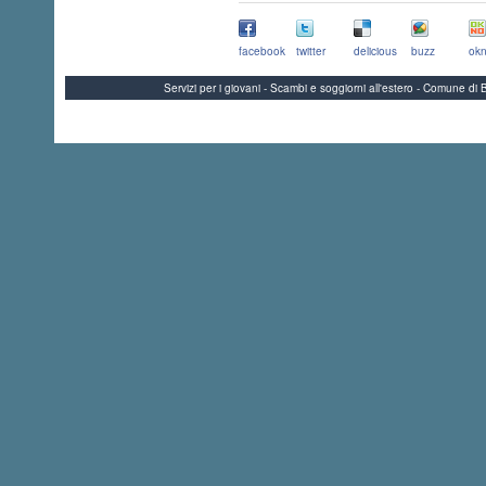
facebook
twitter
delicious
buzz
okn
Servizi per i giovani - Scambi e soggiorni all'estero - Comune 