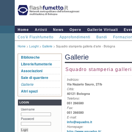
Home
Artisti
News
Opere
Gallerie Virtuali
Even
Cos'è Flashfumetto
Approfondimenti
Bandi
Formazio
Home
>
Luoghi
>
Gallerie
> Squadro stamperia galleria d'arte - Bologna
Gallerie
Biblioteche
Librerie/fumetterie
Squadro stamperia galleri
Associazioni
Sale di quartiere
Indirizzo:
Gallerie
Via Nazario Sauro, 27/b
Città:
Altri spazi
40121 Bologna
Telefono:
LOGIN
051 266580
Fax:
Username
051 266580
E-mail:
Password
info@squadro.it
Homepage:
http://www.squadro.it/