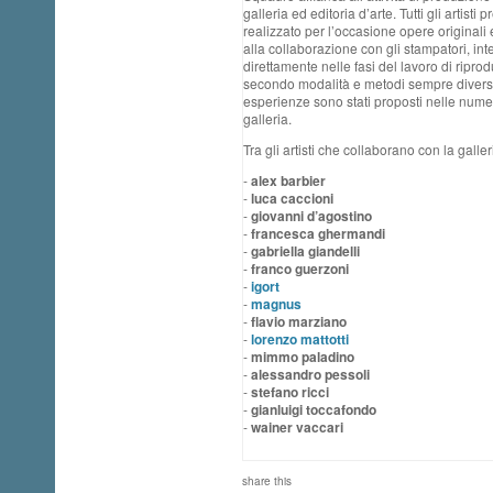
galleria ed editoria d’arte. Tutti gli artisti
realizzato per l’occasione opere originali e
alla collaborazione con gli stampatori, i
direttamente nelle fasi del lavoro di ripro
secondo modalità e metodi sempre diversi. 
esperienze sono stati proposti nelle numer
galleria.
Tra gli artisti che collaborano con la galler
-
alex barbier
-
luca caccioni
-
giovanni d’agostino
-
francesca ghermandi
-
gabriella giandelli
-
franco guerzoni
-
igort
-
magnus
-
flavio marziano
-
lorenzo mattotti
-
mimmo paladino
-
alessandro pessoli
-
stefano ricci
-
gianluigi toccafondo
-
wainer vaccari
share this