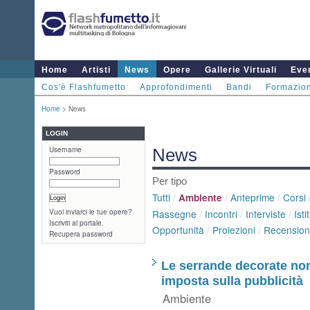
Home
Artisti
News
Opere
Gallerie Virtuali
Even
Cos'è Flashfumetto
Approfondimenti
Bandi
Formazio
Home
> News
LOGIN
Username
News
Password
Per tipo
Tutti
/
/
Anteprime
/
Corsi
Ambiente
Vuoi inviarci le tue opere?
Rassegne
/
Incontri
/
Interviste
/
Isti
Iscriviti al portale.
Opportunità
/
Proiezioni
/
Recension
Recupera password
Le serrande decorate no
imposta sulla pubblicità
Ambiente