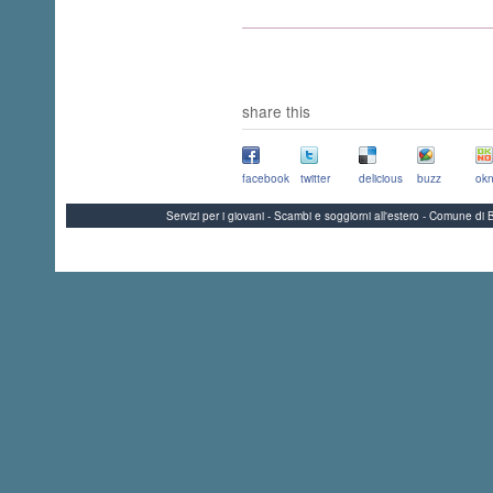
share this
facebook
twitter
delicious
buzz
okn
Servizi per i giovani - Scambi e soggiorni all'estero - Comune 