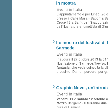
in mostra
Eventi in Italia
L'appuntamento è per lunedì 28 ot
presso il Caffè Musa - Sapori & S
Croce 18 a Bari), per l'inauguraz
dell'illustratore e fumettista di G
Le mostre del festival di 
Sarmede
Eventi in Italia
Inaugura il 27 ottobre 2013 la 31^ 
illustrazione di
,Treviso,
Sarmede
, che vede coinvolta la ci
fantasia
prossimo. Da non perdere, per gra
Graphic Novel, un'introd
Eventi in Italia
e
a
Venerdì 11
sabato 12 ottobre
(Bergamo) si terranno
Mozzo
due 
cura di Hamelin.