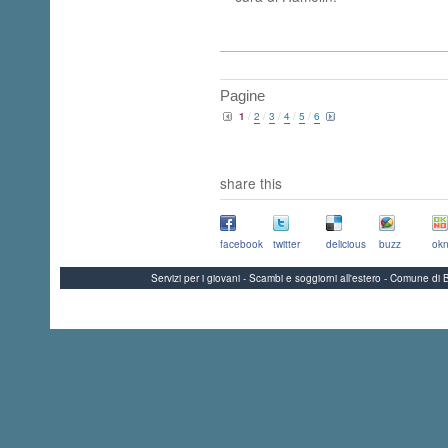
Pagine
1
/
2
/
3
/
4
/
5
/
6
share this
facebook
twitter
delicious
buzz
okn
Servizi per i giovani - Scambi e soggiorni all'estero - Comune 