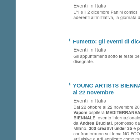
Eventi in Italia
L'1 e il 2 dicembre Panini comics
aderenti all’iniziativa, la giornata
Fumetto: gli eventi di di
Eventi in Italia
Gli appuntamenti sotto le feste per
disegnate.
YOUNG ARTISTS BIENNAL
al 22 novembre
Eventi in Italia
Dal 22 ottobre al 22 novembre 2
ospiterà
Vapore
MEDITERRANEA
, evento internazionale
BIENNALE
da
, promosso d
Andrea Bruciati
Milano.
e
300 creativi under 35
p
confronteranno sul tema NO FOOD’
arti visive e arti applicate come