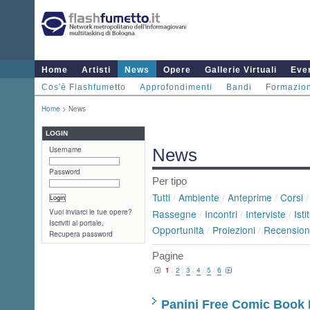
Home
Artisti
News
Opere
Gallerie Virtuali
Even
Cos'è Flashfumetto
Approfondimenti
Bandi
Formazio
Home
> News
LOGIN
Username
News
Password
Per tipo
Tutti
/
Ambiente
/
Anteprime
/
Corsi
Vuoi inviarci le tue opere?
Rassegne
/
Incontri
/
Interviste
/
Isti
Iscriviti al portale.
Opportunità
/
Proiezioni
/
Recension
Recupera password
Pagine
1
/
2
/
3
/
4
/
5
/
6
Panini Free Comic Book