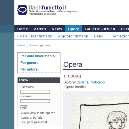
Home
Artisti
News
Opere
Gallerie Virtuali
Even
Cos'è Flashfumetto
Approfondimenti
Bandi
Formazio
Home
>
Opere
> groooag
Per data inserimento
Per genere
Opera
Per autore
groooag
LOGIN
Autore:
Cristina Portolano
Opera inedita
Username
Password
Vuoi inviarci le tue opere?
Iscriviti al portale.
Recupera password