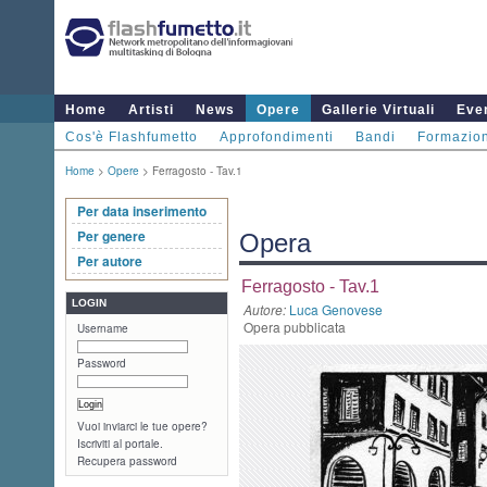
Home
Artisti
News
Opere
Gallerie Virtuali
Even
Cos'è Flashfumetto
Approfondimenti
Bandi
Formazio
Home
>
Opere
> Ferragosto - Tav.1
Per data inserimento
Per genere
Opera
Per autore
Ferragosto - Tav.1
LOGIN
Autore:
Luca Genovese
Opera pubblicata
Username
Password
Vuoi inviarci le tue opere?
Iscriviti al portale.
Recupera password