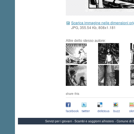
Scarica immagine nelle dimensioni ori
JPG, 355.54 Kb, 808x1.181
Altre dello stesso autore:
share this
facebook
twitter
delicious
buzz
okn
Servizi per i giovani - Scambi e soggiorni all'estero - Comune 