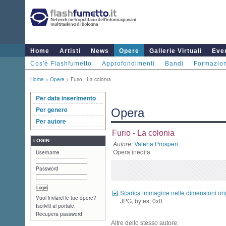
Home
Artisti
News
Opere
Gallerie Virtuali
Even
Cos'è Flashfumetto
Approfondimenti
Bandi
Formazio
Home
>
Opere
> Furio - La colonia
Per data inserimento
Per genere
Opera
Per autore
Furio - La colonia
LOGIN
Autore:
Valeria Prosperi
Opera inedita
Username
Password
Scarica immagine nelle dimensioni ori
Vuoi inviarci le tue opere?
JPG, bytes, 0x0
Iscriviti al portale.
Recupera password
Altre dello stesso autore: