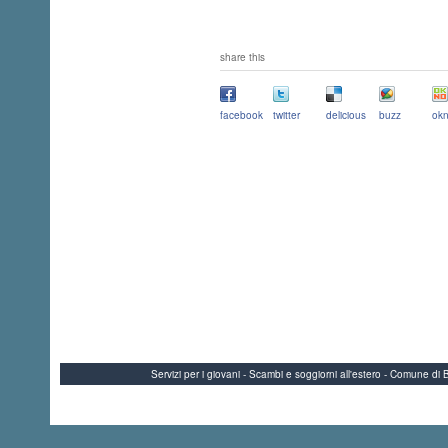
share this
facebook
twitter
delicious
buzz
okn
Servizi per i giovani - Scambi e soggiorni all'estero - Comune 