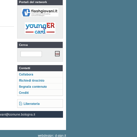
Portali del network
Cerca
Contatti
Collabora
Richiedi tirocinio
Segnala contenuto
Crediti
Liberatoria
ovani@comune.bologna.it
webdesign: d-sign.it