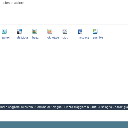
llo stesso autore:
twitter
delicious
buzz
oknotizie
digg
myspace
stumble
Scambi e soggiorni all'estero - Comune di Bologna | Piazza Maggiore 6 - 40124 Bologna
-
e-mail:
gi