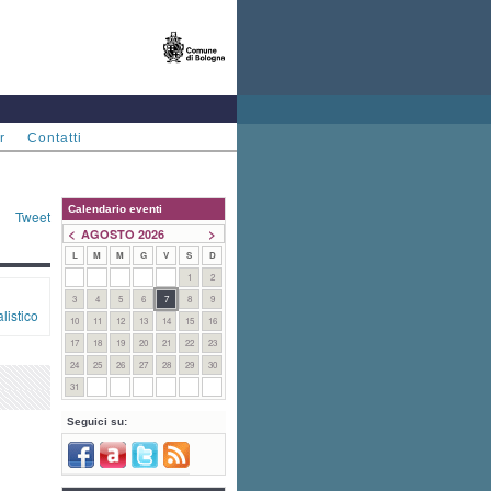
r
Contatti
Calendario eventi
Tweet
<
>
AGOSTO 2026
L
M
M
G
V
S
D
1
2
3
4
5
6
7
8
9
listico
10
11
12
13
14
15
16
17
18
19
20
21
22
23
24
25
26
27
28
29
30
31
Seguici su: