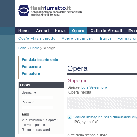
Home
Artisti
News
Opere
Gallerie Virtuali
Even
Cos'è Flashfumetto
Approfondimenti
Bandi
Formazio
Home
>
Opere
> Supergirl
Per data inserimento
Per genere
Opera
Per autore
Supergirl
LOGIN
Autore:
Luis Velezmoro
Opera inedita
Username
Password
Scarica immagine nelle dimensioni ori
Vuoi inviarci le tue opere?
JPG, bytes, 0x0
Iscriviti al portale.
Recupera password
Altre dello stesso autore: