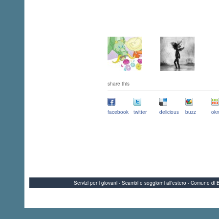
share this
facebook
twitter
delicious
buzz
okn
Servizi per i giovani - Scambi e soggiorni all'estero - Comune 