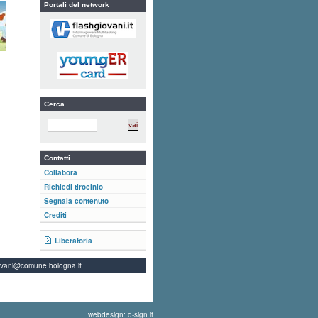
Portali del network
Cerca
Contatti
Collabora
Richiedi tirocinio
Segnala contenuto
Crediti
Liberatoria
ovani@comune.bologna.it
webdesign: d-sign.it