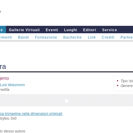
re
Gallerie Virtuali
Eventi
Luoghi
Editori
Service
imenti
Bandi
Formazione
Bacheche
Link
Crediti
Partne
ra
geno
Tipo:
bi
Luis Velezmoro
Genere
nedita
ca immagine nelle dimensioni originali
bytes, 0x0
llo stesso autore: