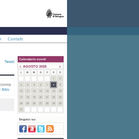
r
Contatti
Calendario eventi
Tweet
<
>
AGOSTO 2026
L
M
M
G
V
S
D
1
2
cromia
3
4
5
6
7
8
9
:
Altro
10
11
12
13
14
15
16
17
18
19
20
21
22
23
24
25
26
27
28
29
30
31
Seguici su: