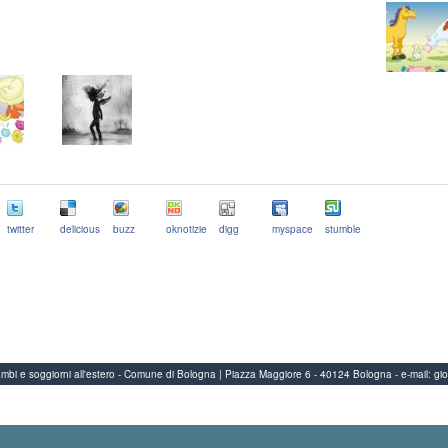
twitter
delicious
buzz
oknotizie
digg
myspace
stumble
Scambi e soggiorni all'estero - Comune di Bologna | Piazza Maggiore 6 - 40124 Bologna
-
e-mail:
gi