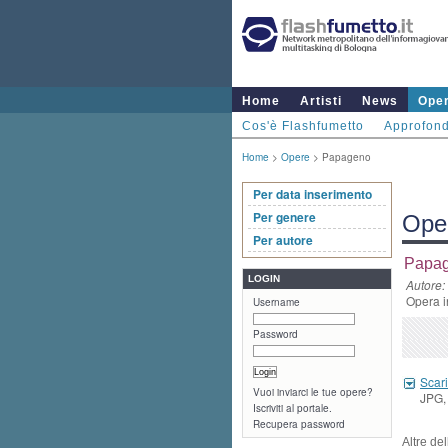
Home
Artisti
News
Ope
Cos'è Flashfumetto
Approfond
Home
>
Opere
> Papageno
Per data inserimento
Per genere
Ope
Per autore
Papa
LOGIN
Autore:
Opera i
Username
Password
Scari
Vuoi inviarci le tue opere?
JPG, 
Iscriviti al portale.
Recupera password
Altre de