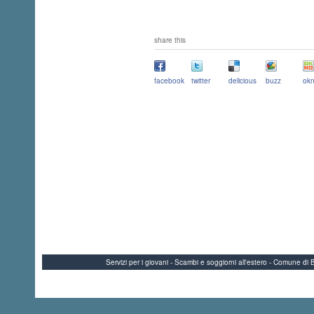
share this
facebook
twitter
delicious
buzz
okn
Servizi per i giovani - Scambi e soggiorni all'estero - Comune 