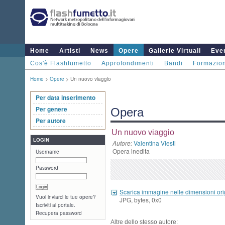
Home
Artisti
News
Opere
Gallerie Virtuali
Even
Cos'è Flashfumetto
Approfondimenti
Bandi
Formazio
Home
>
Opere
> Un nuovo viaggio
Per data inserimento
Per genere
Opera
Per autore
Un nuovo viaggio
LOGIN
Autore:
Valentina Viesti
Opera inedita
Username
Password
Scarica immagine nelle dimensioni ori
Vuoi inviarci le tue opere?
JPG, bytes, 0x0
Iscriviti al portale.
Recupera password
Altre dello stesso autore: