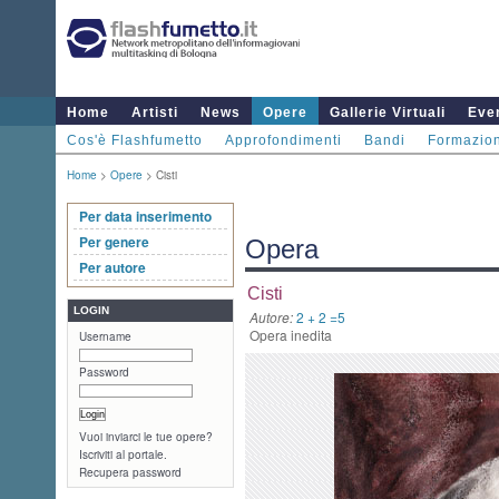
Home
Artisti
News
Opere
Gallerie Virtuali
Even
Cos'è Flashfumetto
Approfondimenti
Bandi
Formazio
Home
>
Opere
> Cisti
Per data inserimento
Per genere
Opera
Per autore
Cisti
LOGIN
Autore:
2 + 2 =5
Opera inedita
Username
Password
Vuoi inviarci le tue opere?
Iscriviti al portale.
Recupera password