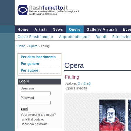
Home
Artisti
News
Opere
Gallerie Virtuali
Even
Cos'è Flashfumetto
Approfondimenti
Bandi
Formazio
Home
>
Opere
> Falling
Per data inserimento
Per genere
Opera
Per autore
Falling
LOGIN
Autore:
2 + 2 =5
Opera inedita
Username
Password
Vuoi inviarci le tue opere?
Iscriviti al portale.
Recupera password