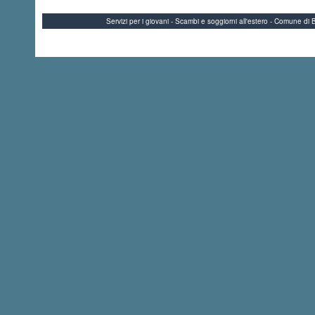
Servizi per i giovani - Scambi e soggiorni all'estero - Comune 