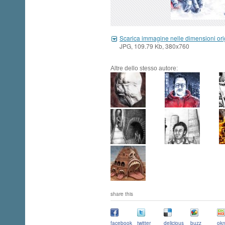
Scarica immagine nelle dimensioni ori
JPG, 109.79 Kb, 380x760
Altre dello stesso autore:
share this
facebook
twitter
delicious
buzz
okn