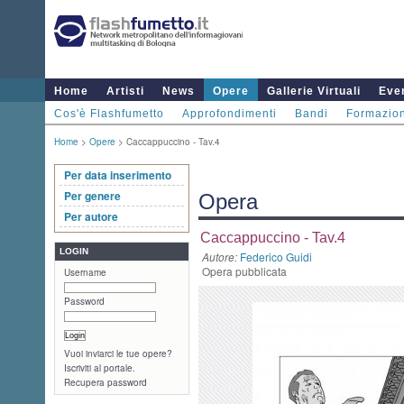
Home
Artisti
News
Opere
Gallerie Virtuali
Even
Cos'è Flashfumetto
Approfondimenti
Bandi
Formazio
Home
>
Opere
> Caccappuccino - Tav.4
Per data inserimento
Per genere
Opera
Per autore
Caccappuccino - Tav.4
LOGIN
Autore:
Federico Guidi
Opera pubblicata
Username
Password
Vuoi inviarci le tue opere?
Iscriviti al portale.
Recupera password