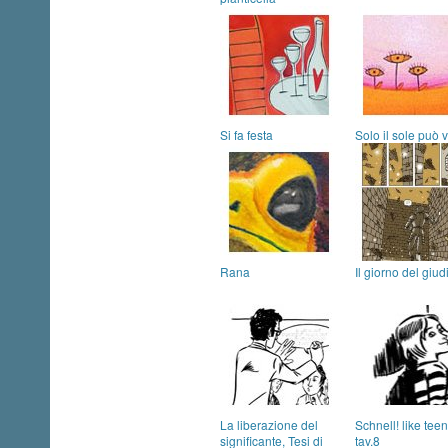
Si fa festa
Solo il sole può 
Rana
Il giorno del giud
La liberazione del
Schnell! like teen 
significante, Tesi di
tav.8