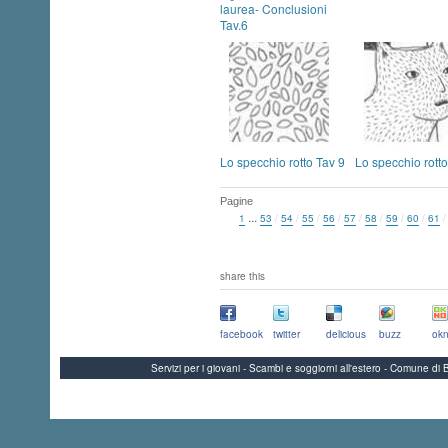
laurea- Conclusioni
Tav.6
Lo specchio rotto Tav 9
Lo specchio rotto
Pagine
...
1
53
/
54
/
55
/
56
/
57
/
58
/
59
/
60
/
61
share this
facebook
twitter
delicious
buzz
okn
Servizi per i giovani - Scambi e soggiorni all'estero - Comune 