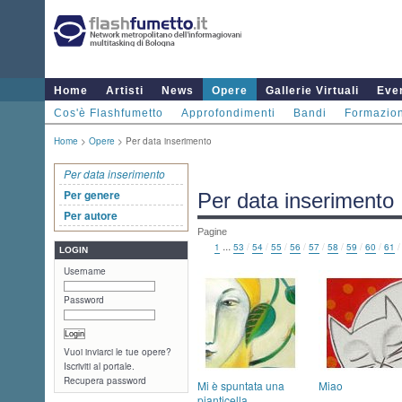
Home
Artisti
News
Opere
Gallerie Virtuali
Even
Cos'è Flashfumetto
Approfondimenti
Bandi
Formazio
Home
>
Opere
> Per data inserimento
Per data inserimento
Per genere
Per data inserimento
Per autore
Pagine
...
1
53
/
54
/
55
/
56
/
57
/
58
/
59
/
60
/
61
LOGIN
Username
Password
Vuoi inviarci le tue opere?
Iscriviti al portale.
Recupera password
Mi è spuntata una
Miao
pianticella