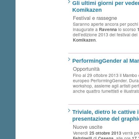
Gli ultimi giorni per vede
Komikazen
Festival e rassegne
Saranno aperte ancora per pochi 
inaugurate a
lo scorso
Ravenna
dell'edizione 2013 del festival del
.
Komikazen
PerformingGender al M
Opportunità
Fino al 29 ottobre 2013 il Mambo o
europeo PerformingGender. Duran
workshop, assieme agli artisti per
anche quattro fumettisti e illustrato
Triviale, dietro le cattive 
presentazione del graphi
Nuove uscite
Venerdì
verrà pre
25 ottobre 2013
di
, alle ore
Feltrinelli
Cesena
17,