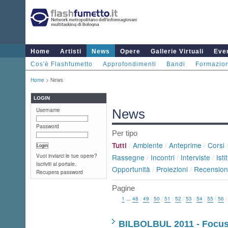
Home
Artisti
News
Opere
Gallerie Virtuali
Even
Cos'è Flashfumetto
Approfondimenti
Bandi
Formazio
Home
> News
LOGIN
Username
News
Password
Per tipo
/
Ambiente
/
Anteprime
/
Corsi
Tutti
Vuoi inviarci le tue opere?
Rassegne
/
Incontri
/
Interviste
/
Isti
Iscriviti al portale.
Opportunità
/
Proiezioni
/
Recension
Recupera password
Pagine
...
1
48
/
49
/
50
/
51
/
52
/
53
/
54
/
55
/
56
BILBOLBUL 2011 - Focus