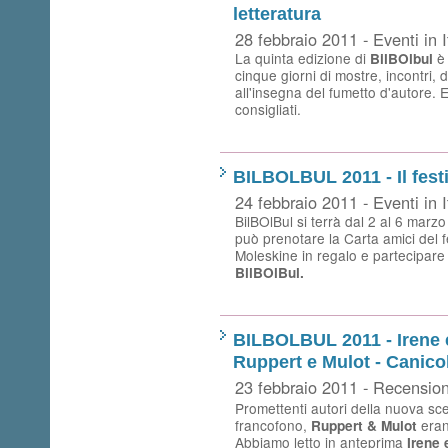
letteratura
28 febbraio 2011 - Eventi in I
La quinta edizione di
è
BilBOlbul
cinque giorni di mostre, incontri, 
all'insegna del fumetto d'autore. 
consigliati.
BILBOLBUL 2011 - Il festi
24 febbraio 2011 - Eventi in I
BilBOlBul si terrà dal 2 al 6 marzo
può prenotare la Carta amici del f
Moleskine in regalo e partecipare 
BilBOlBul.
BILBOLBUL 2011 - Irene e
Ruppert e Mulot - Canico
23 febbraio 2011 - Recension
Promettenti autori della nuova sc
francofono,
erano
Ruppert & Mulot
Abbiamo letto in anteprima
Irene 