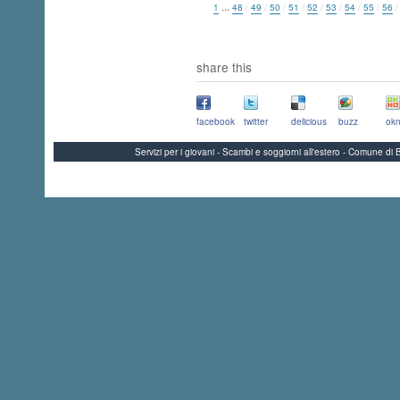
...
1
48
/
49
/
50
/
51
/
52
/
53
/
54
/
55
/
56
share this
facebook
twitter
delicious
buzz
okn
Servizi per i giovani - Scambi e soggiorni all'estero - Comune 