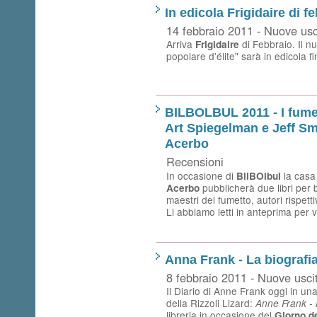
In edicola Frigidaire di f
14 febbraio 2011 - Nuove usc
Arriva
di Febbraio. Il n
Frigidaire
popolare d'élite" sarà in edicola fi
BILBOLBUL 2011 - I fumet
Art Spiegelman e Jeff Sm
Acerbo
Recensioni
In occasione di
la casa
BilBOlbul
pubblicherà due libri per 
Acerbo
maestri del fumetto, autori rispet
Li abbiamo letti in anteprima per v
Anna Frank - La biografia
8 febbraio 2011 - Nuove usci
Il Diario di Anne Frank oggi in un
della Rizzoli Lizard:
Anne Frank - 
libreria in occasione del
Giorno d