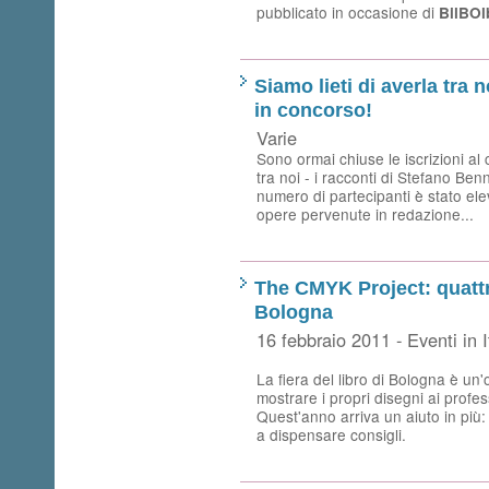
pubblicato in occasione di
BilBOl
Siamo lieti di averla tra n
in concorso!
Varie
Sono ormai chiuse le iscrizioni al 
tra noi - i racconti di Stefano Ben
numero di partecipanti è stato el
opere pervenute in redazione...
The CMYK Project: quattr
Bologna
16 febbraio 2011 - Eventi in I
La fiera del libro di Bologna è un
mostrare i propri disegni ai profess
Quest'anno arriva un aiuto in più
a dispensare consigli.