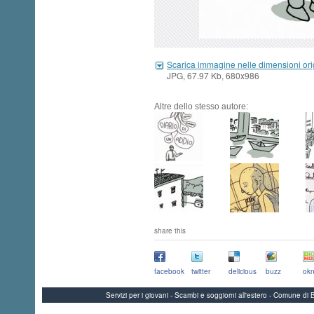
Scarica immagine nelle dimensioni ori
JPG, 67.97 Kb, 680x986
Altre dello stesso autore:
share this
facebook
twitter
delicious
buzz
okn
Servizi per i giovani - Scambi e soggiorni all'estero - Comune 