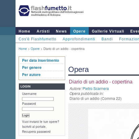
Home
Artisti
News
Opere
Gallerie Virtuali
Even
Cos'è Flashfumetto
Approfondimenti
Bandi
Formazio
Home
>
Opere
> Diario di un addio - copertina
Per data inserimento
Per genere
Opera
Per autore
Diario di un addio - copertina
LOGIN
Autore:
Pietro Scarnera
Opera pubblicata in:
Username
Diario di un addio (Comma 22)
Password
Vuoi inviarci le tue opere?
Iscriviti al portale.
Recupera password