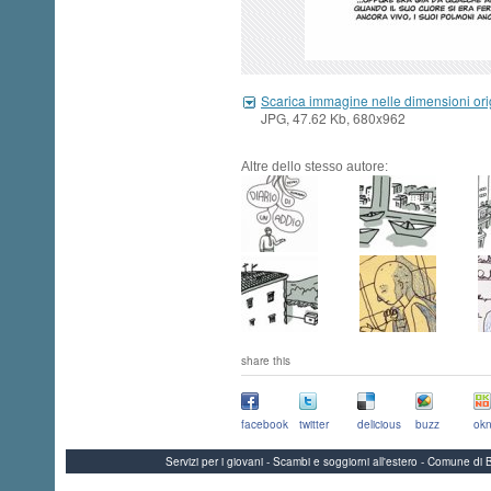
Scarica immagine nelle dimensioni ori
JPG, 47.62 Kb, 680x962
Altre dello stesso autore:
share this
facebook
twitter
delicious
buzz
okn
Servizi per i giovani - Scambi e soggiorni all'estero - Comune 