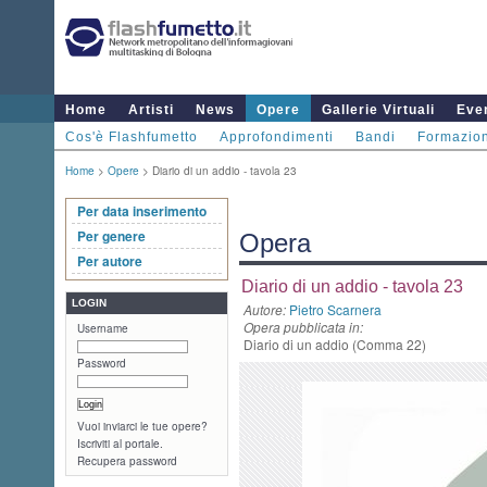
Home
Artisti
News
Opere
Gallerie Virtuali
Even
Cos'è Flashfumetto
Approfondimenti
Bandi
Formazio
Home
>
Opere
> Diario di un addio - tavola 23
Per data inserimento
Per genere
Opera
Per autore
Diario di un addio - tavola 23
LOGIN
Autore:
Pietro Scarnera
Opera pubblicata in:
Username
Diario di un addio (Comma 22)
Password
Vuoi inviarci le tue opere?
Iscriviti al portale.
Recupera password