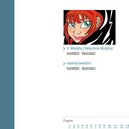
V. Murphy (Valentina Murphy)
-
fumettisti
illustratori
valeria.bertolini
-
fumettisti
illustratori
Pagine
1
/
2
/
3
/
4
/
5
/
6
/
7
/
8
/
9
/
10
/
11
/
12
/
1