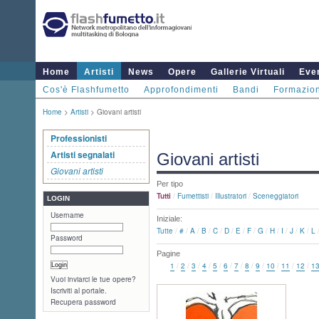
Home
Artisti
News
Opere
Gallerie Virtuali
Even
Cos'è Flashfumetto
Approfondimenti
Bandi
Formazio
Home
>
Artisti
> Giovani artisti
Professionisti
Artisti segnalati
Giovani artisti
Giovani artisti
Per tipo
Tutti
/
Fumettisti
/
Illustratori
/
Sceneggiatori
LOGIN
Username
Iniziale:
Tutte
/
#
/
A
/
B
/
C
/
D
/
E
/
F
/
G
/
H
/
I
/
J
/
K
/
L
Password
Pagine
1
/
2
/
3
/
4
/
5
/
6
/
7
/
8
/
9
/
10
/
11
/
12
/
1
Vuoi inviarci le tue opere?
Iscriviti al portale.
Recupera password