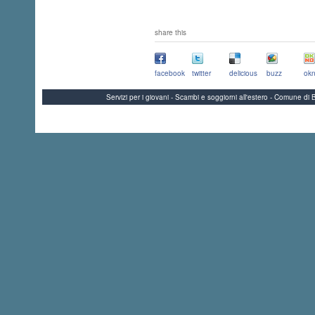
share this
facebook
twitter
delicious
buzz
okn
Servizi per i giovani - Scambi e soggiorni all'estero - Comune 