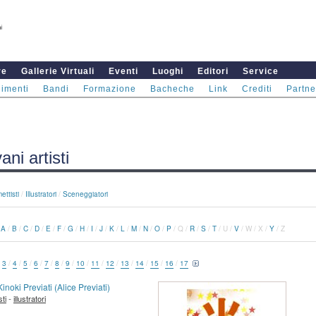
re
Gallerie Virtuali
Eventi
Luoghi
Editori
Service
imenti
Bandi
Formazione
Bacheche
Link
Crediti
Partne
ani artisti
ettisti
/
Illustratori
/
Sceneggiatori
/
A
/
B
/
C
/
D
/
E
/
F
/
G
/
H
/
I
/
J
/
K
/
L
/
M
/
N
/
O
/
P
/
Q
/
R
/
S
/
T
/
U
/
V
/
W
/
X
/
Y
/
Z
/
3
/
4
/
5
/
6
/
7
/
8
/
9
/
10
/
11
/
12
/
13
/
14
/
15
/
16
/
17
Kinoki Previati (Alice Previati)
-
sti
illustratori