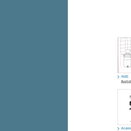
AME
illustra
Anaki