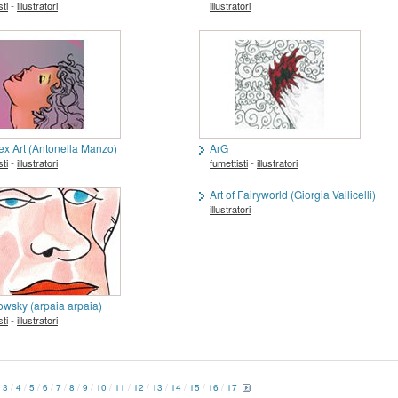
-
sti
illustratori
illustratori
ex Art (Antonella Manzo)
ArG
-
-
sti
illustratori
fumettisti
illustratori
Art of Fairyworld (Giorgia Vallicelli)
illustratori
owsky (arpaia arpaia)
-
sti
illustratori
/
3
/
4
/
5
/
6
/
7
/
8
/
9
/
10
/
11
/
12
/
13
/
14
/
15
/
16
/
17