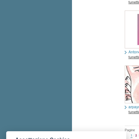
fumetti
Anton
fumetti
arpay
fumetti
Pagine
1
/
2