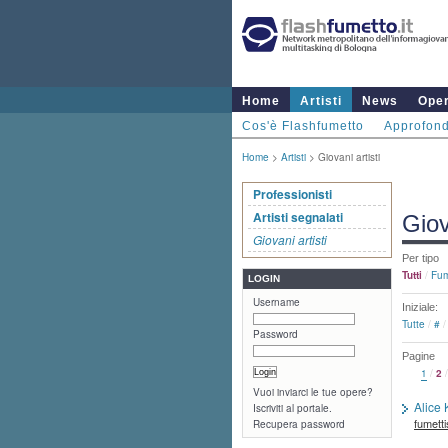
Home
Artisti
News
Ope
Cos'è Flashfumetto
Approfond
Home
>
Artisti
> Giovani artisti
Professionisti
Artisti segnalati
Giov
Giovani artisti
Per tipo
Tutti
/
Fum
LOGIN
Username
Iniziale:
Tutte
/
#
Password
Pagine
1
/
2
Vuoi inviarci le tue opere?
Alice 
Iscriviti al portale.
fumetti
Recupera password