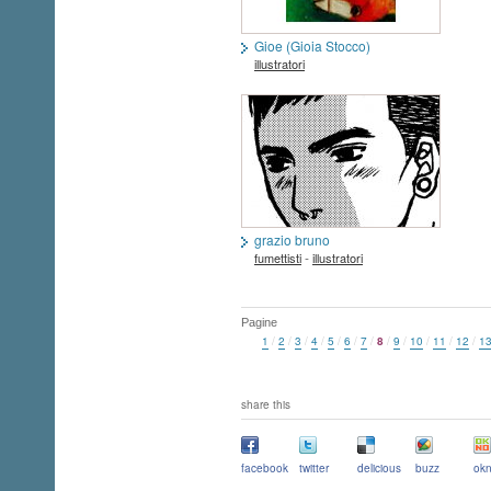
Gioe (Gioia Stocco)
illustratori
grazio bruno
-
fumettisti
illustratori
Pagine
1
/
2
/
3
/
4
/
5
/
6
/
7
/
8
/
9
/
10
/
11
/
12
/
1
share this
facebook
twitter
delicious
buzz
okn