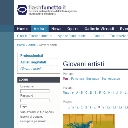
Home
Artisti
News
Opere
Gallerie Virtuali
Even
Cos'è Flashfumetto
Approfondimenti
Bandi
Formazio
Home
>
Artisti
> Giovani artisti
Professionisti
Artisti segnalati
Giovani artisti
Giovani artisti
Per tipo
Tutti
/
Fumettisti
/
Illustratori
/
Sceneggiatori
LOGIN
Username
Iniziale:
Tutte
/
#
/
A
/
B
/
C
/
D
/
E
/
F
/
G
/
H
/
I
/
J
/
K
/
L
Password
Pagine
1
/
2
/
3
/
4
/
5
/
6
/
7
/
8
/
9
/
10
/
11
/
12
/
1
Vuoi inviarci le tue opere?
Iscriviti al portale.
Recupera password