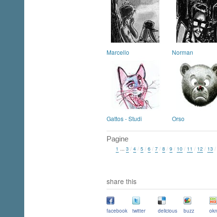
Marcello
Norman
Gattos - Studi
Orso
Pagine
...
1
3
/
4
/
5
/
6
/
7
/
8
/
9
/
10
/
11
/
12
/
13
share this
facebook
twitter
delicious
buzz
okn