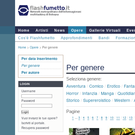
Home
Artisti
News
Opere
Gallerie Virtuali
Even
Cos'è Flashfumetto
Approfondimenti
Bandi
Formazio
Home
>
Opere
> Per genere
Per data inserimento
Per genere
Per genere
Per autore
Seleziona genere:
LOGIN
Avventura
/
Comico
/
Erotico
/
Fanta
Username
Horror
/
Infanzia
/
Manga
/
Quotidian
Storico
/
Supereroistico
/
Western
/
Password
Pagine
...
1
3
/
4
/
5
/
6
/
7
/
8
/
9
/
10
/
11
/
12
/
13
Vuoi inviarci le tue opere?
Iscriviti al portale.
Recupera password