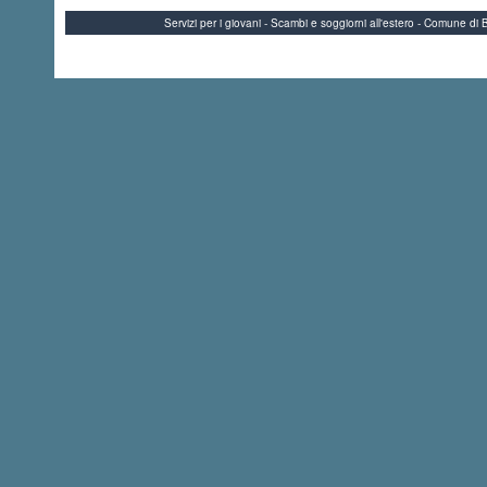
Servizi per i giovani - Scambi e soggiorni all'estero - Comune 