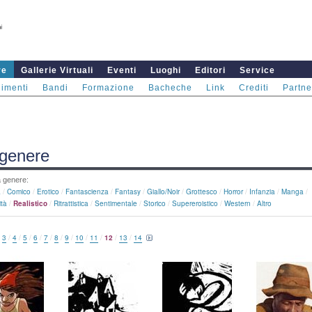
re
Gallerie Virtuali
Eventi
Luoghi
Editori
Service
imenti
Bandi
Formazione
Bacheche
Link
Crediti
Partne
 genere
a genere:
a
/
Comico
/
Erotico
/
Fantascienza
/
Fantasy
/
Giallo/noir
/
Grottesco
/
Horror
/
Infanzia
/
Manga
/
ità
/
Realistico
/
Ritrattistica
/
Sentimentale
/
Storico
/
Supereroistico
/
Western
/
Altro
/
3
/
4
/
5
/
6
/
7
/
8
/
9
/
10
/
11
/
12
/
13
/
14