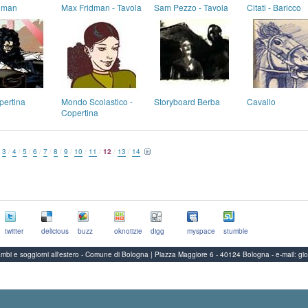
dman
Max Fridman - Tavola
Sam Pezzo - Tavola
Citati - Baricco
pertina
Mondo Scolastico -
Storyboard Berba
Cavallo
Copertina
/
3
/
4
/
5
/
6
/
7
/
8
/
9
/
10
/
11
/
12
/
13
/
14
twitter
delicious
buzz
oknotizie
digg
myspace
stumble
Scambi e soggiorni all'estero - Comune di Bologna | Piazza Maggiore 6 - 40124 Bologna
-
e-mail:
gi