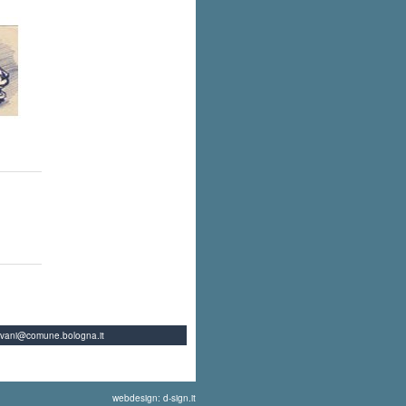
ovani@comune.bologna.it
webdesign: d-sign.it