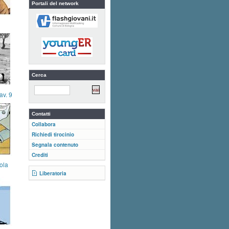
Portali del network
Cerca
av. 9
Contatti
Collabora
Richiedi tirocinio
Segnala contenuto
Crediti
ola
Liberatoria