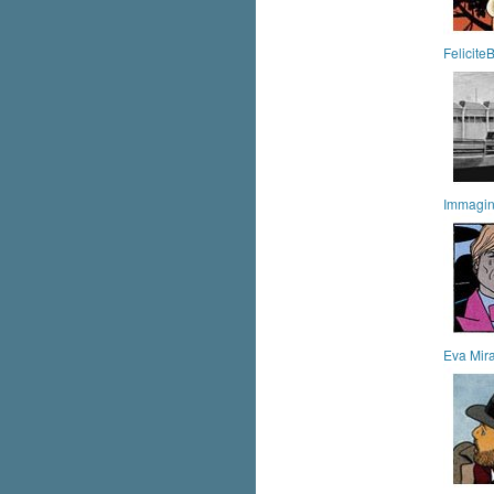
Felicit
Immagini
Eva Mira