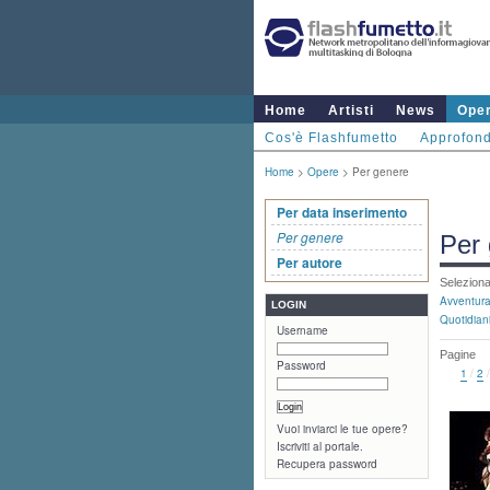
Home
Artisti
News
Ope
Cos'è Flashfumetto
Approfond
Home
>
Opere
> Per genere
Per data inserimento
Per genere
Per
Per autore
Selezion
Avventur
LOGIN
Quotidian
Username
Pagine
Password
1
/
2
Vuoi inviarci le tue opere?
Iscriviti al portale.
Recupera password