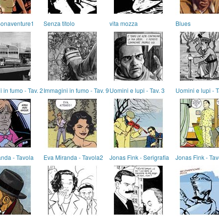
eBonaventure1
Senza titolo
vita mozza
Blues
 in fumo - Tav. 2
Immagini in fumo - Tav. 9
Uomini e lupi - Tav. 3
Uomini e lupi - T
nda - Tavola
Eva Miranda - Tavola2
Jonas Fink - Serigrafia
Jonas Fink - Tav