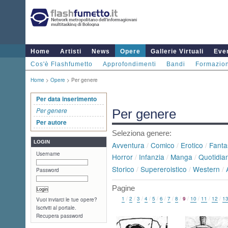
Home
Artisti
News
Opere
Gallerie Virtuali
Even
Cos'è Flashfumetto
Approfondimenti
Bandi
Formazio
Home
>
Opere
> Per genere
Per data inserimento
Per genere
Per genere
Per autore
Seleziona genere:
LOGIN
Avventura
/
Comico
/
Erotico
/
Fanta
Username
Horror
/
Infanzia
/
Manga
/
Quotidian
Storico
/
Supereroistico
/
Western
/
Password
Pagine
1
/
2
/
3
/
4
/
5
/
6
/
7
/
8
/
9
/
10
/
11
/
12
/
1
Vuoi inviarci le tue opere?
Iscriviti al portale.
Recupera password