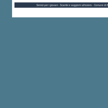
Servizi per i giovani - Scambi e soggiorni all'estero - Comune 