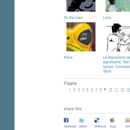
On the road
Luna
Rana
La liberazione de
significante, Tesi
laurea- Conclusi
Tav.6
Pagine
1
/
2
/
3
/
4
/
5
/
6
/
7
/
8
/
9
/
10
/
11
/
12
/
1
share this
facebook
twitter
delicious
buzz
okn