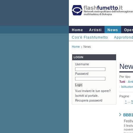
Home
Artisti
News
Ope
Cos'è Flashfumetto
Approfond
Home
> News
LOGIN
Username
New
Password
Per tipo
Tutti
/
Amb
/
Istituzion
Vuoi inviarci le tue opere?
Iscriviti al portale.
Pagine
Recupera password
...
1
5
BBB1
Festi
Il fest
novemb