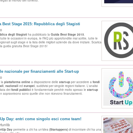
 legati al mondo del fumetto.
 Best Stage 2015: Repubblica degli Stagisti
ro
lica degli Stagisti
ha pubblicato la
Guida Best Stage
2015
.
t
utte le occasioni in europa, le FAQ più approfondite mai scritte, tutte le
egionali sugli stage e la lista
delle migliori aziende da dove iniziare. Scarica
 la guida gratuita Best Stage 2015!
le nazionale per finanziamenti alle Start-up
ro
 la
piattaforma online
a disposizione delle
start-up
per accedere a
fondi
ali
,
nazionali
ed
europei
, suddivisi per singole regioni italiane. L'analisi
iata dei
fondi pubblici
è fondamentale perchè molto spesso le
start-up
n sopravvivono sono quelle che non ricevono finanziamenti.
 Up Day: entri come singolo esci come team!
tunità
rtUp Day
permette a chi ha un'idea
(Startuppers)
di incontrare chi ha una