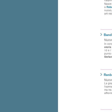
Nasc
a
Roba
nuovo,
arti vis
Bandi
Nuove
In con
storia
10 e i
punto 
Stefan
Renbo
Nuove
La gra
l'oper
ma tra
affront