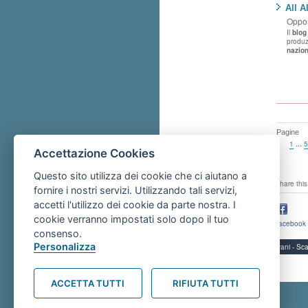
All A
Oppor
Il
blog
produz
nazion
Pagine
...
1
5
Accettazione Cookies
Questo sito utilizza dei cookie che ci aiutano a
share this
fornire i nostri servizi. Utilizzando tali servizi,
accetti l'utilizzo dei cookie da parte nostra. I
cookie verranno impostati solo dopo il tuo
facebook
consenso.
Personalizza
Servizi per i giovani - 
ACCETTA TUTTI
RIFIUTA TUTTI