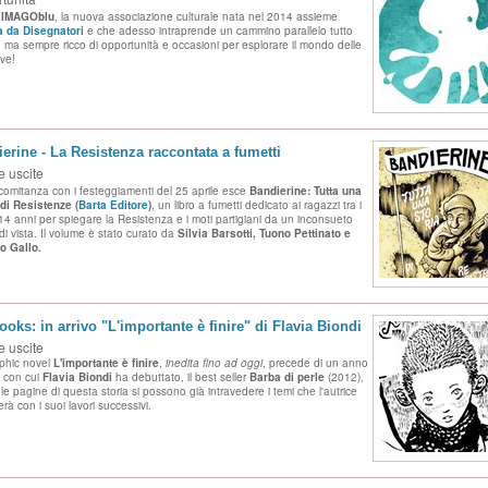
e
IMAGOblu
, la nuova associazione culturale nata nel 2014 assieme
 da Disegnatori
e che adesso intraprende un cammino parallelo tutto
 ma sempre ricco di opportunità e occasioni per esplorare il mondo delle
ive!
erine - La Resistenza raccontata a fumetti
 uscite
comitanza con i festeggiamenti del 25 aprile esce
Bandierine: Tutta una
 di Resistenze (
Barta Editore
)
, un libro a fumetti dedicato ai ragazzi tra i
 14 anni per spiegare la Resistenza e i moti partigiani da un inconsueto
di vista. Il volume è stato curato da
Silvia
Barsotti, Tuono Pettinato e
o Gallo.
oks: in arrivo "L'importante è finire" di Flavia Biondi
 uscite
phic novel
L'importante è finire
,
inedita fino ad oggi
, precede di un anno
a con cui
Flavia Biondi
ha debuttato, il best seller
Barba di perle
(2012),
 le pagine di questa storia si possono già intravedere i temi che l'autrice
erà con i suoi lavori successivi.