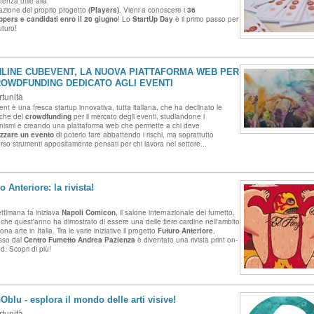
enza utile alla
zazione del proprio progetto
(Players)
. Vieni a conoscere i
36
ppers e candidati enro il 20 giugno
! Lo
StartUp Day
è il primo passo per
futuro!
NLINE CUBEVENT, LA NUOVA PIATTAFORMA WEB PER
ROWDFUNDING DEDICATO AGLI EVENTI
tunità
nt è una fresca startup innovativa, tutta italiana, che ha declinato le
che del
crowdfunding
per il mercato degli eventi, studiandone i
ismi e creando una piattaforma web che permette a chi deve
zzare un evento
di poterlo fare abbattendo i rischi, ma soprattutto
erso strumenti appositamente pensati per chi lavora nel settore...
o Anteriore: la rivista!
ttimana fa iniziava
Napoli Comicon
, il salone internazionale del fumetto,
che quest'anno ha dimostrato di essere una delle fiere cardine nell'ambito
ona arte in Italia. Tra le varie iniziative il progetto
Futuro Anteriore
,
sso dal
Centro Fumetto Andrea Pazienza
è diventato una rivista print on-
. Scopri di più!
blu - esplora il mondo delle arti visive!
tunità