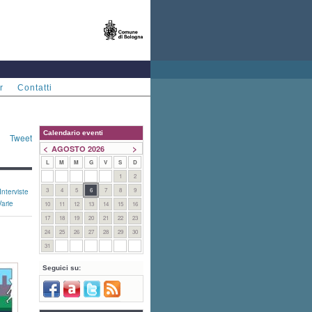
r
Contatti
Calendario eventi
Tweet
<
>
AGOSTO 2026
L
M
M
G
V
S
D
1
2
3
4
5
6
7
8
9
Interviste
Varie
10
11
12
13
14
15
16
17
18
19
20
21
22
23
24
25
26
27
28
29
30
31
Seguici su: