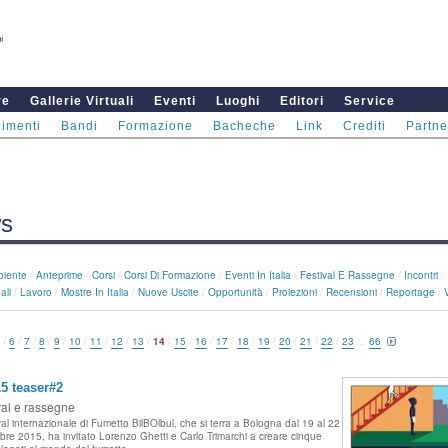
re
Gallerie Virtuali
Eventi
Luoghi
Editori
Service
imenti
Bandi
Formazione
Bacheche
Link
Crediti
Partne
s
iente
/
Anteprime
/
Corsi
/
Corsi Di Formazione
/
Eventi In Italia
/
Festival E Rassegne
/
Incontri
/
ali
/
Lavoro
/
Mostre In Italia
/
Nuove Uscite
/
Opportunità
/
Proiezioni
/
Recensioni
/
Reportage
/
/
6
/
7
/
8
/
9
/
10
/
11
/
12
/
13
/
14
/
15
/
16
/
17
/
18
/
19
/
20
/
21
/
22
/
23
...
66
5 teaser#2
val e rassegne
ival internazionale di Fumetto BilBOlbul, che si terra a Bologna dal 19 al 22
re 2015, ha invitato Lorenzo Ghetti e Carlo Trimarchi a creare cinque