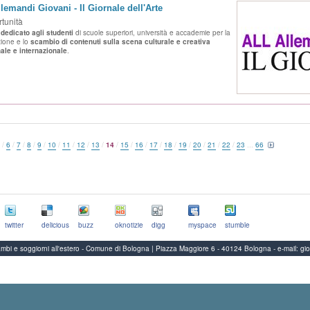
llemandi Giovani - Il Giornale dell'Arte
tunità
 dedicato agli studenti
di scuole superiori, università e accademie per la
ione e lo
scambio di contenuti sulla scena culturale e creativa
ale e internazionale
.
/
6
/
7
/
8
/
9
/
10
/
11
/
12
/
13
/
14
/
15
/
16
/
17
/
18
/
19
/
20
/
21
/
22
/
23
...
66
twitter
delicious
buzz
oknotizie
digg
myspace
stumble
Scambi e soggiorni all'estero - Comune di Bologna | Piazza Maggiore 6 - 40124 Bologna
-
e-mail:
gi