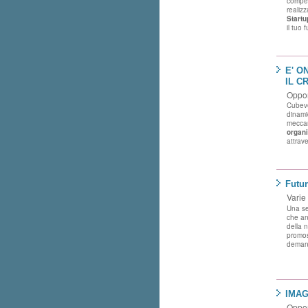
compet
realiz
Startu
il tuo 
E' O
IL C
Oppor
Cubeve
dinami
meccan
organi
attrav
Futur
Varie
Una se
che an
della n
promo
demand
IMAGO
Oppor