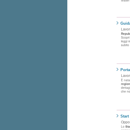
teaser
Guida
Lavo
Repubb
Scopri 
leggi r
subito
Porta
Lavo
È nata
region
dettagl
che no
Start
Oppor
Lo
Sta