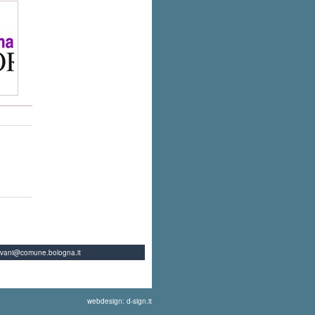
ovani@comune.bologna.it
webdesign: d-sign.it