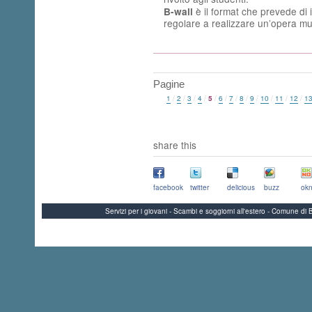
è il format che prevede di in
B-wall
regolare a realizzare un’opera mur
Pagine
1
/
2
/
3
/
4
/
5
/
6
/
7
/
8
/
9
/
10
/
11
/
12
/
1
share this
facebook
twitter
delicious
buzz
okn
Servizi per i giovani - Scambi e soggiorni all'estero - Comune 