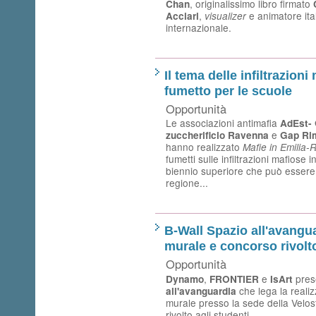
,
originalissimo libro firmato
Chan
,
e animatore ita
Acciari
visualizer
internazionale.
Il tema delle infiltrazion
fumetto per le scuole
Opportunità
Le associazioni antimafia
AdEst- 
e
zuccherificio Ravenna
Gap Ri
hanno realizzato
Mafie in Emilia
fumetti sulle infiltrazioni mafiose
biennio superiore che può essere r
regione...
B-Wall Spazio all'avangu
murale e concorso rivolto
Opportunità
,
e
pres
Dynamo
FRONTIER
IsArt
che lega la reali
all'avanguardia
murale presso la sede della Velo
rivolto agli studenti.