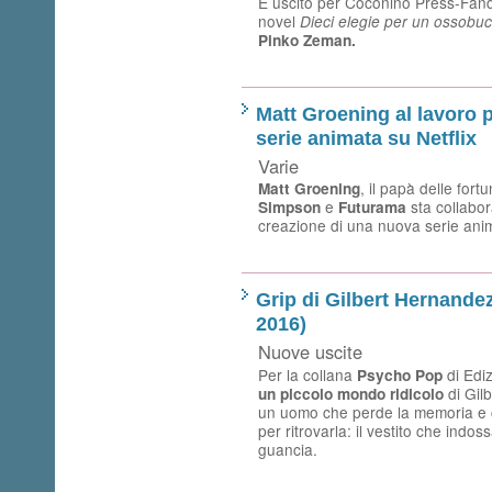
È uscito per Coconino Press-Fand
novel
Dieci elegie per un ossobu
Pinko Zeman.
Matt Groening al lavoro 
serie animata su Netflix
Varie
, il papà delle fort
Matt Groening
e
sta collabo
Simpson
Futurama
creazione di una nuova serie ani
Grip di Gilbert Hernandez
2016)
Nuove uscite
Per la collana
di Edi
Psycho Pop
di Gil
un piccolo mondo ridicolo
un uomo che perde la memoria e c
per ritrovarla: il vestito che ind
guancia.