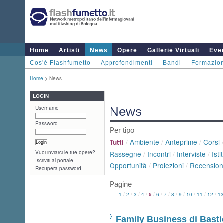
Home
Artisti
News
Opere
Gallerie Virtuali
Even
Cos'è Flashfumetto
Approfondimenti
Bandi
Formazio
Home
> News
LOGIN
Username
News
Password
Per tipo
/
Ambiente
/
Anteprime
/
Corsi
Tutti
Vuoi inviarci le tue opere?
Rassegne
/
Incontri
/
Interviste
/
Isti
Iscriviti al portale.
Opportunità
/
Proiezioni
/
Recension
Recupera password
Pagine
1
/
2
/
3
/
4
/
5
/
6
/
7
/
8
/
9
/
10
/
11
/
12
/
1
Family Business di Basti